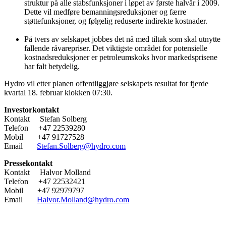
struktur på alle stabsfunksjoner i løpet av første halvår i 2009.
Dette vil medføre bemanningsreduksjoner og færre
støttefunksjoner, og følgelig reduserte indirekte kostnader.
På tvers av selskapet jobbes det nå med tiltak som skal utnytte
fallende råvarepriser. Det viktigste området for potensielle
kostnadsreduksjoner er petroleumskoks hvor markedsprisene
har falt betydelig.
Hydro vil etter planen offentliggjøre selskapets resultat for fjerde
kvartal 18. februar klokken 07:30.
Investorkontakt
Kontakt Stefan Solberg
Telefon +47 22539280
Mobil +47 91727528
Email
Stefan.Solberg@hydro.com
Pressekontakt
Kontakt Halvor Molland
Telefon +47 22532421
Mobil +47 92979797
Email
Halvor.Molland@hydro.com