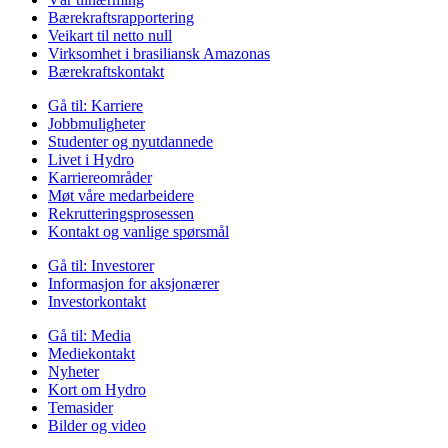
Bærekraftsrapportering
Veikart til netto null
Virksomhet i brasiliansk Amazonas
Bærekraftskontakt
Gå til:
Karriere
Jobbmuligheter
Studenter og nyutdannede
Livet i Hydro
Karriereområder
Møt våre medarbeidere
Rekrutteringsprosessen
Kontakt og vanlige spørsmål
Gå til:
Investorer
Informasjon for aksjonærer
Investorkontakt
Gå til:
Media
Mediekontakt
Nyheter
Kort om Hydro
Temasider
Bilder og video