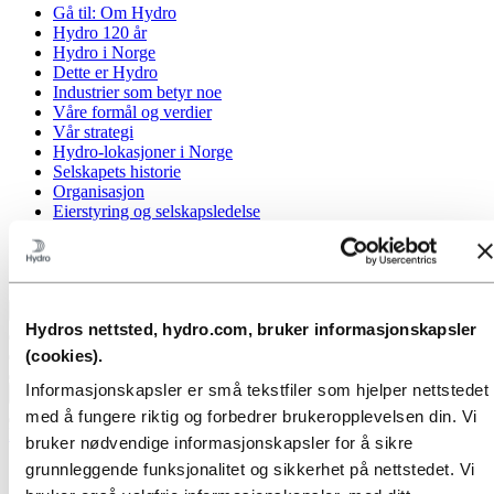
Gå til:
Om Hydro
Hydro 120 år
Hydro i Norge
Dette er Hydro
Industrier som betyr noe
Våre formål og verdier
Vår strategi
Hydro-lokasjoner i Norge
Selskapets historie
Organisasjon
Eierstyring og selskapsledelse
Innkjøp
Sponsoravtaler
Stories by Hydro
Tilbake til hovedmenyen
Hydros nettsted, hydro.com, bruker informasjonskapsler
(cookies).
Informasjonskapsler er små tekstfiler som hjelper nettstedet
Lukk
med å fungere riktig og forbedrer brukeropplevelsen din. Vi
Media
bruker nødvendige informasjonskapsler for å sikre
grunnleggende funksjonalitet og sikkerhet på nettstedet. Vi
Mediekontakt
Nyheter