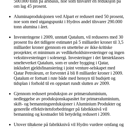
500.000 tonn på årsbasis, noe som tilsvarer en reduksjon på
om lag 45 prosent.
Aluminaproduksjonen ved Alpart er redusert med 50 prosent,
noe som med utgangspunkt i Hydros andel tilsvarer 290.000
tonn alumina i året.
Investeringene i 2009, unntatt Qatalum, vil reduseres med 30
prosent fra det tidligere estimatet på 5 milliarder kroner til 3,5
milliarder kroner gjennom en utsettelse av ikke-kritiske
prosjekter, et minimum av vedlikeholdsinvesteringer og ingen
vekstinvesteringer i solenergi. Investeringer i det førsteklasses
smelteverket Qatalum, som er under bygging i Qatar,
inkludert gjeldsfinansiering i joint venture-selskapet med
Qatar Petroleum, er forventet å bli 8 milliarder kroner i 2009.
Qatalum er fortsatt i rute både med hensyn til budsjett og
tidsplan i forhold til en oppstart rundt slutten av 2009.
Gjennom redusert produksjon av primæraluminium,
nedleggelse av produksjonskapasitet for primæraluminium,
skift- og bemanningsreduksjoner i Aluminium Produkter og
generelle effektivitetsforbedringer på fabrikknivå vil
bemanning og kostnader bli betydelig redusert i 2009.
Utover tiltakene på fabrikknivå vil Hydro vurdere omfang og