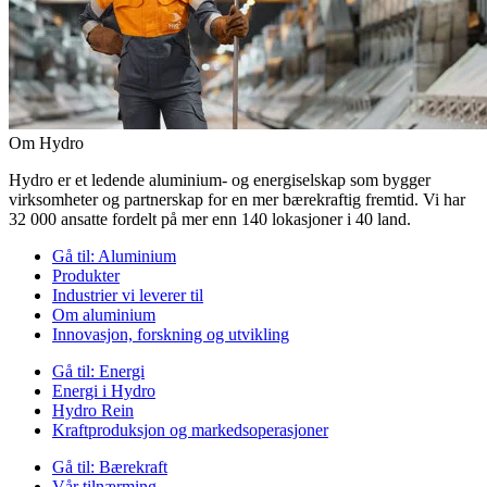
Om Hydro
Hydro er et ledende aluminium- og energiselskap som bygger
virksomheter og partnerskap for en mer bærekraftig fremtid. Vi har
32 000 ansatte fordelt på mer enn 140 lokasjoner i 40 land.
Gå til:
Aluminium
Produkter
Industrier vi leverer til
Om aluminium
Innovasjon, forskning og utvikling
Gå til:
Energi
Energi i Hydro
Hydro Rein
Kraftproduksjon og markedsoperasjoner
Gå til:
Bærekraft
Vår tilnærming