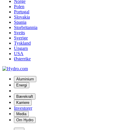
Norge
Polen
Portugal
Slovakia
Spania
Storbritannia
Sveits
Sverige
Tyskland
Ungarn
USA
Østerrike
Aluminium
Energi
Bærekraft
Karriere
Investorer
Media
Om Hydro