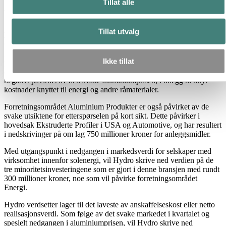
Tillat alle
aluminiumindustrien og setter oss i stand til å komme ut av
finanskrisen som et sterkere selskap,” sier konsernsjef Eivind Reiten.
Tillat utvalg
Nedskrivinger
Om lag 1.400 millioner kroner av nedskrivingene på anleggsmidler
gjelder forretningsområdet Aluminium Metall, hovedsakelig
Ikke tillat
primæraluminiumverket Neuss i Tyskland, og det deleide
aluminaraffineriet Alpart på Jamaica. Både Neuss og Alpart er
negativt påvirket av den svake aluminiumprisen, i tillegg til høye
kostnader knyttet til energi og andre råmaterialer.
Forretningsområdet Aluminium Produkter er også påvirket av de
svake utsiktene for etterspørselen på kort sikt. Dette påvirker i
hovedsak Ekstruderte Profiler i USA og Automotive, og har resultert
i nedskrivinger på om lag 750 millioner kroner for anleggsmidler.
Med utgangspunkt i nedgangen i markedsverdi for selskaper med
virksomhet innenfor solenergi, vil Hydro skrive ned verdien på de
tre minoritetsinvesteringene som er gjort i denne bransjen med rundt
300 millioner kroner, noe som vil påvirke forretningsområdet
Energi.
Hydro verdsetter lager til det laveste av anskaffelseskost eller netto
realisasjonsverdi. Som følge av det svake markedet i kvartalet og
spesielt nedgangen i aluminiumprisen, vil Hydro skrive ned