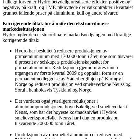
I tillegg forventer Hydro betydelig urealiserte effekter, positive og
negative, på kraft- og LME-tilknyttede derivatkontrakter i kvartalet
grunnet fallende priser på aluminium, kull og andre råvarer.
Korrigerende tiltak for å møte den ekstraordinære
markedssituasjonen
Hydro møter den ekstraordinære markedsnedgangen med kraftige
korrigerende tiltak:
Hydro har besluttet å redusere produksjonen av
primæraluminium med 170.000 tonn i året, noe som tilsvarer
ti prosent av selskapets produksjonskapasitet for
primæraluminium. Reduksjonen gjennomføres innen
utgangen av første kvartal 2009 og oppnås i form av en
permanent nedleggelse av Søderberglinjen på Karmøy i
Norge og redusert produksjon ved smelteverkene Neuss og
Søral i henholdsvis Tyskland og Norge.
Det vurderes også ytterligere reduksjoner i
aluminiumproduksjonen, hovedsakelig ved smelteverket i
Neuss, som har det høyeste kostnadsnivået i Hydros
smelteverksportefølje. Neuss har i dag en produksjon
tilsvarende 200.000 tonn i året.
Produksjonen av omsmeltet aluminium er redusert med