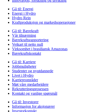
Innovasjon, forskning og utvikling
Gå til:
Energi
Energi i Hydro
Hydro Rein
Kraftproduksjon og markedsoperasjoner
Gå til:
Bærekraft
Vår tilnærming
Bærekraftsrapportering
Veikart til netto null
Virksomhet i brasiliansk Amazonas
Bærekraftskontakt
Gå til:
Karriere
Jobbmuligheter
Studenter og nyutdannede
Livet i Hydro
Karriereområder
Møt våre medarbeidere
Rekrutteringsprosessen
Kontakt og vanlige spørsmål
Gå til:
Investorer
Informasjon for aksjonærer
Investorkontakt