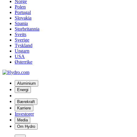
Norge
Polen
Portugal
Slovakia
Spania
Storbritannia
Sveits
Sverige
Tyskland
Ungarn
USA
Østerrike
Aluminium
Energi
Bærekraft
Karriere
Investorer
Media
Om Hydro