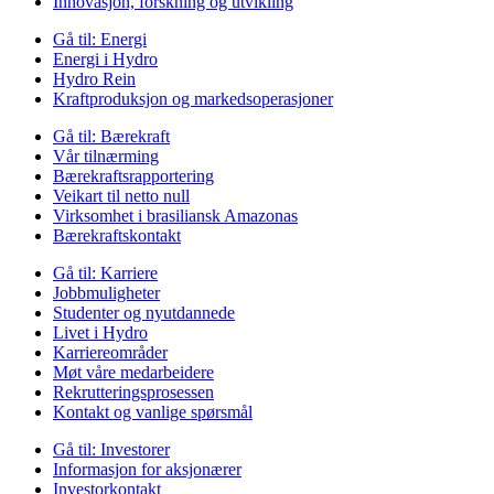
Innovasjon, forskning og utvikling
Gå til:
Energi
Energi i Hydro
Hydro Rein
Kraftproduksjon og markedsoperasjoner
Gå til:
Bærekraft
Vår tilnærming
Bærekraftsrapportering
Veikart til netto null
Virksomhet i brasiliansk Amazonas
Bærekraftskontakt
Gå til:
Karriere
Jobbmuligheter
Studenter og nyutdannede
Livet i Hydro
Karriereområder
Møt våre medarbeidere
Rekrutteringsprosessen
Kontakt og vanlige spørsmål
Gå til:
Investorer
Informasjon for aksjonærer
Investorkontakt