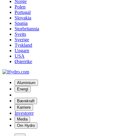
Norge
Polen
Portugal
Slovakia
Spania
Storbritannia
Sveits
Sverige
Tyskland
Ungarn
USA
Østerrike
Aluminium
Energi
Bærekraft
Karriere
Investorer
Media
Om Hydro