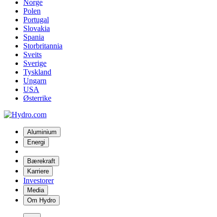
Norge
Polen
Portugal
Slovakia
Spania
Storbritannia
Sveits
Sverige
Tyskland
Ungarn
USA
Østerrike
Aluminium
Energi
Bærekraft
Karriere
Investorer
Media
Om Hydro