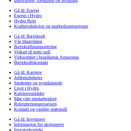
Innovasjon, forskning og utvikling
Gå til:
Energi
Energi i Hydro
Hydro Rein
Kraftproduksjon og markedsoperasjoner
Gå til:
Bærekraft
Vår tilnærming
Bærekraftsrapportering
Veikart til netto null
Virksomhet i brasiliansk Amazonas
Bærekraftskontakt
Gå til:
Karriere
Jobbmuligheter
Studenter og nyutdannede
Livet i Hydro
Karriereområder
Møt våre medarbeidere
Rekrutteringsprosessen
Kontakt og vanlige spørsmål
Gå til:
Investorer
Informasjon for aksjonærer
Investorkontakt