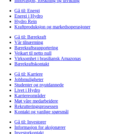
Innovasjon, forskning og utvikling
Gå til:
Energi
Energi i Hydro
Hydro Rein
Kraftproduksjon og markedsoperasjoner
Gå til:
Bærekraft
Vår tilnærming
Bærekraftsrapportering
Veikart til netto null
Virksomhet i brasiliansk Amazonas
Bærekraftskontakt
Gå til:
Karriere
Jobbmuligheter
Studenter og nyutdannede
Livet i Hydro
Karriereområder
Møt våre medarbeidere
Rekrutteringsprosessen
Kontakt og vanlige spørsmål
Gå til:
Investorer
Informasjon for aksjonærer
Investorkontakt