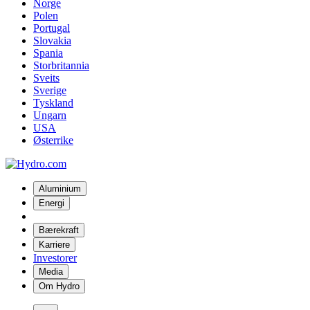
Norge
Polen
Portugal
Slovakia
Spania
Storbritannia
Sveits
Sverige
Tyskland
Ungarn
USA
Østerrike
Aluminium
Energi
Bærekraft
Karriere
Investorer
Media
Om Hydro