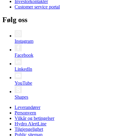
Investorkontakter
Customer service portal
Følg oss
Instagram
Facebook
LinkedIn
YouTube
Shapes
Leverandører
Personvern
Vilkår og betingelser
Hydro AlertLine
Tilgjengelighet
Public sitemap