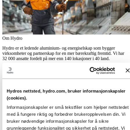
Om Hydro
Hydro er et ledende aluminium- og energiselskap som bygger
virksomheter og partnerskap for en mer bærekraftig fremtid. Vi har
32 000 ansatte fordelt på mer enn 140 lokasjoner i 40 land.
Gå til:
Aluminium
Produkter
Industrier vi leverer til
Om aluminium
Innovasjon, forskning og utvikling
Hydros nettsted, hydro.com, bruker informasjonskapsler
(cookies).
Gå til:
Energi
Energi i Hydro
Informasjonskapsler er små tekstfiler som hjelper nettstedet
Hydro Rein
med å fungere riktig og forbedrer brukeropplevelsen din. Vi
Kraftproduksjon og markedsoperasjoner
bruker nødvendige informasjonskapsler for å sikre
Gå til:
Bærekraft
grunnleggende funksjonalitet og sikkerhet på nettstedet. Vi
Vår tilnærming