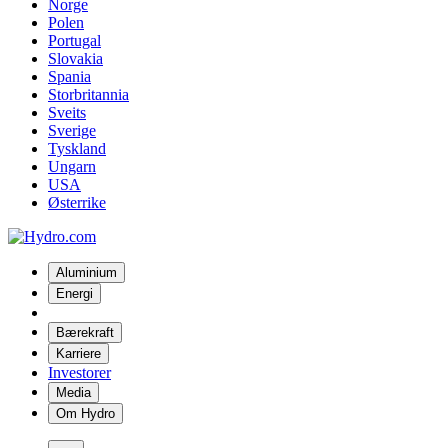
Norge
Polen
Portugal
Slovakia
Spania
Storbritannia
Sveits
Sverige
Tyskland
Ungarn
USA
Østerrike
Aluminium
Energi
Bærekraft
Karriere
Investorer
Media
Om Hydro