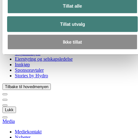
Gå til:
Om Hydro
Tillat alle
Hydro 120 år
Hydro i Norge
Dette er Hydro
Tillat utvalg
Industrier som betyr noe
Våre formål og verdier
Vår strategi
Ikke tillat
Hydro-lokasjoner i Norge
Selskapets historie
Organisasjon
Eierstyring og selskapsledelse
Innkjøp
Sponsoravtaler
Stories by Hydro
Tilbake til hovedmenyen
Lukk
Media
Mediekontakt
Nyheter