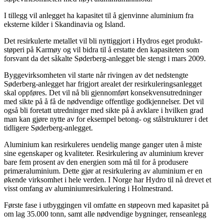
I tillegg vil anlegget ha kapasitet til å gjenvinne aluminium fra
eksterne kilder i Skandinavia og Island.
Det resirkulerte metallet vil bli nyttiggjort i Hydros eget produkt-
støperi på Karmøy og vil bidra til å erstatte den kapasiteten som
forsvant da det såkalte Søderberg-anlegget ble stengt i mars 2009.
Byggevirksomheten vil starte når rivingen av det nedstengte
Søderberg-anlegget har frigjort arealet der resirkuleringsanlegget
skal oppføres. Det vil nå bli gjennomført konsekvensutredninger
med sikte på å få de nødvendige offentlige godkjennelser. Det vil
også bli foretatt utredninger med sikte på å avklare i hvilken grad
man kan gjøre nytte av for eksempel betong- og stålstrukturer i det
tidligere Søderberg-anlegget.
Aluminium kan resirkuleres uendelig mange ganger uten å miste
sine egenskaper og kvaliteter. Resirkulering av aluminium krever
bare fem prosent av den energien som må til for å produsere
primæraluminium. Dette gjør at resirkulering av aluminium er en
økende virksomhet i hele verden. I Norge har Hydro til nå drevet et
visst omfang av aluminiumresirkulering i Holmestrand.
Første fase i utbyggingen vil omfatte en støpeovn med kapasitet på
om lag 35.000 tonn, samt alle nødvendige bygninger, renseanlegg