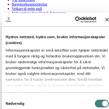
Bærekraftsrapportering
Veikart til netto null
Virksomhet i brasiliansk Amazonas
Bærekraftskontakt
Gå til:
Karriere
Jobbmuligheter
Studenter og nyutdannede
Hydros nettsted, hydro.com, bruker informasjonskapsler
Livet i Hydro
(cookies).
Karriereområder
Møt våre medarbeidere
Informasjonskapsler er små tekstfiler som hjelper nettstedet
Rekrutteringsprosessen
med å fungere riktig og forbedrer brukeropplevelsen din. Vi
Kontakt og vanlige spørsmål
bruker nødvendige informasjonskapsler for å sikre
Gå til:
Investorer
grunnleggende funksjonalitet og sikkerhet på nettstedet. Vi
Informasjon for aksjonærer
Investorkontakt
bruker også valgfrie informasjonskapsler, med ditt
samtykke, for å huske preferansene dine, forstå hvordan
Gå til:
Media
nettstedet brukes, og for å tilpasse innhold eller annonser.
Mediekontakt
Nyheter
Noen informasjonskapsler plasseres av
Kort om Hydro
tredjepartsleverandører hvis verktøy vi bruker for sikkerhet,
Samtykkevalg
Temasider
analyse eller annonsering. Disse tredjepartene kan
Nødvendig
Bilder og video
kombinere informasjon innhentet fra din bruk av vårt