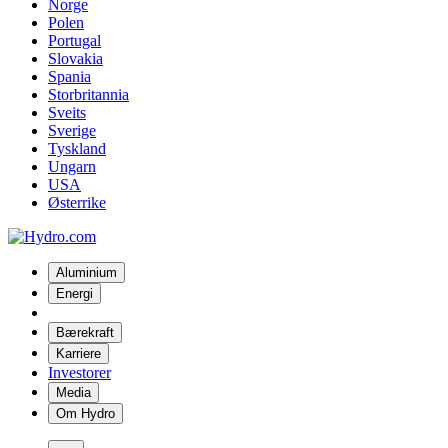
Norge
Polen
Portugal
Slovakia
Spania
Storbritannia
Sveits
Sverige
Tyskland
Ungarn
USA
Østerrike
Aluminium
Energi
Bærekraft
Karriere
Investorer
Media
Om Hydro