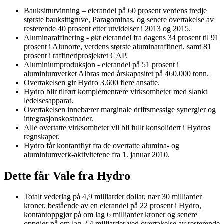
Bauksittutvinning – eierandel på 60 prosent verdens tredje
største bauksittgruve, Paragominas, og senere overtakelse av
resterende 40 prosent etter utvidelser i 2013 og 2015.
Aluminaraffinering - økt eierandel fra dagens 34 prosent til 91
prosent i Alunorte, verdens største aluminaraffineri, samt 81
prosent i raffineriprosjektet CAP.
Aluminiumproduksjon - eierandel på 51 prosent i
aluminiumverket Albras med årskapasitet på 460.000 tonn.
Overtakelsen gir Hydro 3.600 flere ansatte.
Hydro blir tilført komplementære virksomheter med slankt
ledelsesapparat.
Overtakelsen innebærer marginale driftsmessige synergier og
integrasjonskostnader.
Alle overtatte virksomheter vil bli fullt konsolidert i Hydros
regnskaper.
Hydro får kontantflyt fra de overtatte alumina- og
aluminiumverk-aktivitetene fra 1. januar 2010.
Dette får Vale fra Hydro
Totalt vederlag på 4,9 milliarder dollar, nær 30 milliarder
kroner, bestående av en eierandel på 22 prosent i Hydro,
kontantoppgjør på om lag 6 milliarder kroner og senere
oppgjør på om lag 2,4 milliarder ved overtakelse av resterende