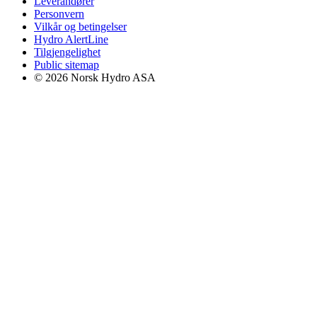
Leverandører
Personvern
Vilkår og betingelser
Hydro AlertLine
Tilgjengelighet
Public sitemap
© 2026 Norsk Hydro ASA