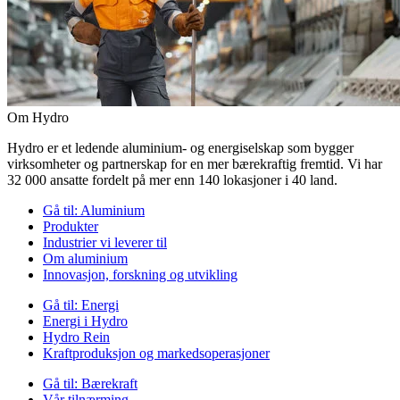
Om Hydro
Hydro er et ledende aluminium- og energiselskap som bygger
virksomheter og partnerskap for en mer bærekraftig fremtid. Vi har
32 000 ansatte fordelt på mer enn 140 lokasjoner i 40 land.
Gå til:
Aluminium
Produkter
Industrier vi leverer til
Om aluminium
Innovasjon, forskning og utvikling
Gå til:
Energi
Energi i Hydro
Hydro Rein
Kraftproduksjon og markedsoperasjoner
Gå til:
Bærekraft
Vår tilnærming