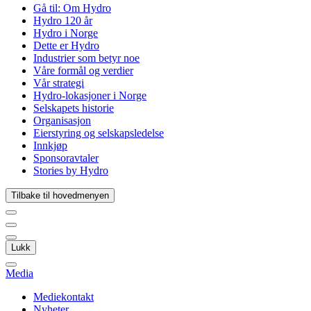
Gå til:
Om Hydro
Hydro 120 år
Hydro i Norge
Dette er Hydro
Industrier som betyr noe
Våre formål og verdier
Vår strategi
Hydro-lokasjoner i Norge
Selskapets historie
Organisasjon
Eierstyring og selskapsledelse
Innkjøp
Sponsoravtaler
Stories by Hydro
Tilbake til hovedmenyen
Lukk
Media
Mediekontakt
Nyheter