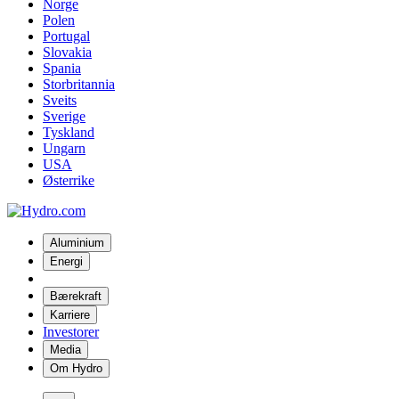
Norge
Polen
Portugal
Slovakia
Spania
Storbritannia
Sveits
Sverige
Tyskland
Ungarn
USA
Østerrike
Aluminium
Energi
Bærekraft
Karriere
Investorer
Media
Om Hydro