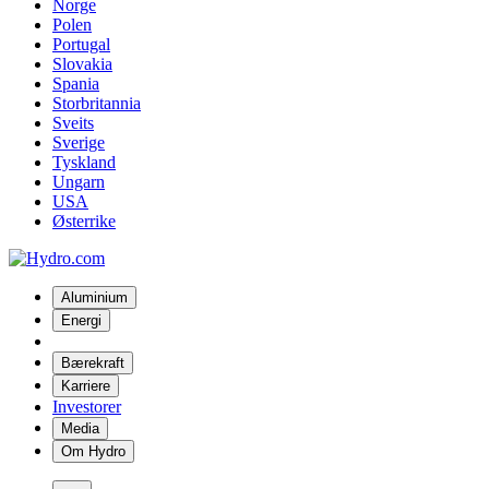
Norge
Polen
Portugal
Slovakia
Spania
Storbritannia
Sveits
Sverige
Tyskland
Ungarn
USA
Østerrike
Aluminium
Energi
Bærekraft
Karriere
Investorer
Media
Om Hydro