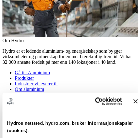
Om Hydro
Hydro er et ledende aluminium- og energiselskap som bygger
virksomheter og partnerskap for en mer bærekraftig fremtid. Vi har
32 000 ansatte fordelt på mer enn 140 lokasjoner i 40 land.
Gå til:
Aluminium
Produkter
Industrier vi leverer til
Om aluminium
Innovasjon, forskning og utvikling
Gå til:
Energi
Energi i Hydro
Hydro Rein
Kraftproduksjon og markedsoperasjoner
Hydros nettsted, hydro.com, bruker informasjonskapsler
(cookies).
Gå til:
Bærekraft
Vår tilnærming