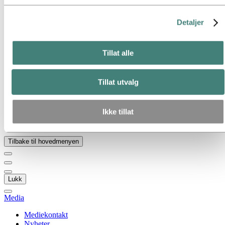
Gå til:
Om Hydro
Hydro 120 år
Detaljer
Hydro i Norge
Dette er Hydro
Industrier som betyr noe
Våre formål og verdier
Tillat alle
Vår strategi
Hydro-lokasjoner i Norge
Selskapets historie
Tillat utvalg
Organisasjon
Eierstyring og selskapsledelse
Innkjøp
Ikke tillat
Sponsoravtaler
Stories by Hydro
Tilbake til hovedmenyen
Lukk
Media
Mediekontakt
Nyheter