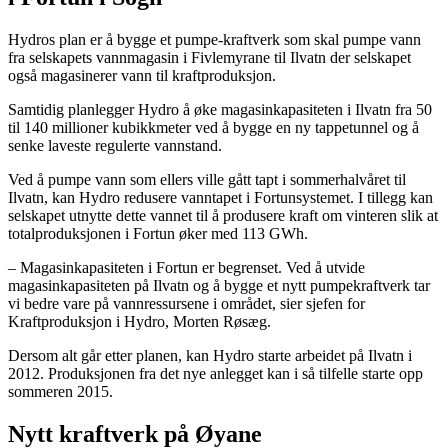
Hydros plan er å bygge et pumpe-kraftverk som skal pumpe vann
fra selskapets vannmagasin i Fivlemyrane til Ilvatn der selskapet
også magasinerer vann til kraftproduksjon.
Samtidig planlegger Hydro å øke magasinkapasiteten i Ilvatn fra 50
til 140 millioner kubikkmeter ved å bygge en ny tappetunnel og å
senke laveste regulerte vannstand.
Ved å pumpe vann som ellers ville gått tapt i sommerhalvåret til
Ilvatn, kan Hydro redusere vanntapet i Fortunsystemet. I tillegg kan
selskapet utnytte dette vannet til å produsere kraft om vinteren slik at
totalproduksjonen i Fortun øker med 113 GWh.
– Magasinkapasiteten i Fortun er begrenset. Ved å utvide
magasinkapasiteten på Ilvatn og å bygge et nytt pumpekraftverk tar
vi bedre vare på vannressursene i området, sier sjefen for
Kraftproduksjon i Hydro, Morten Røsæg.
Dersom alt går etter planen, kan Hydro starte arbeidet på Ilvatn i
2012. Produksjonen fra det nye anlegget kan i så tilfelle starte opp
sommeren 2015.
Nytt kraftverk på Øyane