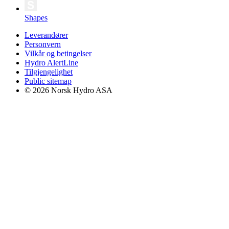
Shapes
Leverandører
Personvern
Vilkår og betingelser
Hydro AlertLine
Tilgjengelighet
Public sitemap
© 2026 Norsk Hydro ASA