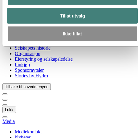
Gå til:
Om Hydro
Hydro 120 år
Hydro i Norge
Tillat utvalg
Dette er Hydro
Industrier som betyr noe
Våre formål og verdier
Ikke tillat
Vår strategi
Hydro-lokasjoner i Norge
Selskapets historie
Organisasjon
Eierstyring og selskapsledelse
Innkjøp
Sponsoravtaler
Stories by Hydro
Tilbake til hovedmenyen
Lukk
Media
Mediekontakt
Nyheter