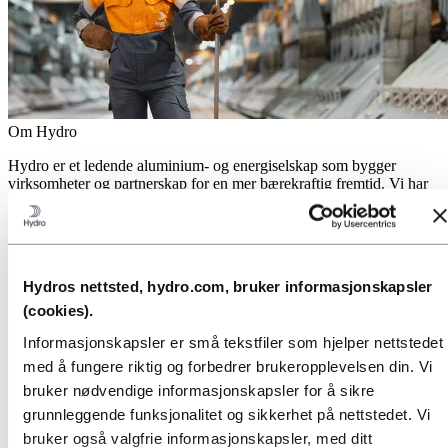
Om Hydro
Hydro er et ledende aluminium- og energiselskap som bygger
virksomheter og partnerskap for en mer bærekraftig fremtid. Vi har
32 000 ansatte fordelt på mer enn 140 lokasjoner i 40 land.
Gå til:
Aluminium
Produkter
Industrier vi leverer til
Hydros nettsted, hydro.com, bruker informasjonskapsler
Om aluminium
Innovasjon, forskning og utvikling
(cookies).
Gå til:
Energi
Informasjonskapsler er små tekstfiler som hjelper nettstedet
Energi i Hydro
med å fungere riktig og forbedrer brukeropplevelsen din. Vi
Hydro Rein
bruker nødvendige informasjonskapsler for å sikre
Kraftproduksjon og markedsoperasjoner
grunnleggende funksjonalitet og sikkerhet på nettstedet. Vi
Gå til:
Bærekraft
bruker også valgfrie informasjonskapsler, med ditt
Vår tilnærming