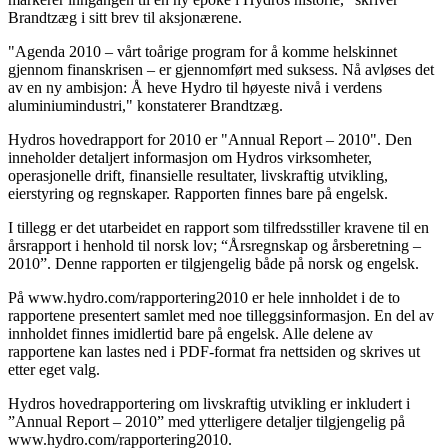
Brandtzæg i sitt brev til aksjonærene.
"Agenda 2010 – vårt toårige program for å komme helskinnet
gjennom finanskrisen – er gjennomført med suksess. Nå avløses det
av en ny ambisjon: Å heve Hydro til høyeste nivå i verdens
aluminiumindustri," konstaterer Brandtzæg.
Hydros hovedrapport for 2010 er "Annual Report – 2010". Den
inneholder detaljert informasjon om Hydros virksomheter,
operasjonelle drift, finansielle resultater, livskraftig utvikling,
eierstyring og regnskaper. Rapporten finnes bare på engelsk.
I tillegg er det utarbeidet en rapport som tilfredsstiller kravene til en
årsrapport i henhold til norsk lov; “Årsregnskap og årsberetning –
2010”. Denne rapporten er tilgjengelig både på norsk og engelsk.
På www.hydro.com/rapportering2010 er hele innholdet i de to
rapportene presentert samlet med noe tilleggsinformasjon. En del av
innholdet finnes imidlertid bare på engelsk. Alle delene av
rapportene kan lastes ned i PDF-format fra nettsiden og skrives ut
etter eget valg.
Hydros hovedrapportering om livskraftig utvikling er inkludert i
”Annual Report – 2010” med ytterligere detaljer tilgjengelig på
www.hydro.com/rapportering2010.