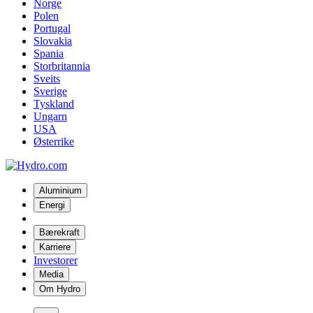
Norge
Polen
Portugal
Slovakia
Spania
Storbritannia
Sveits
Sverige
Tyskland
Ungarn
USA
Østerrike
Aluminium
Energi
Bærekraft
Karriere
Investorer
Media
Om Hydro