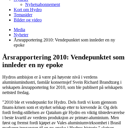
Nyhetsabonnement
Kort om Hydro
Temasider
Bilder og video
Media
Nyheter
Årsrapportering 2010: Vendepunktet som innleder en ny
epoke
Årsrapportering 2010: Vendepunktet som
innleder en ny epoke
Hydros ambisjon er å være på høyeste nivå i verdens
aluminiumindustri, fastslår konsernsjef Svein Richard Brandtzæg i
selskapets årsrapportering for 2010, som ble publisert på selskapets
nettsted fredag.
"2010 ble et vendepunkt for Hydro. Dels fordi vi kom gjennom
finans-krisen som et styrket selskap etter to krevende år. Og dels
fordi ferdig-stillelsen av Qatalum gir Hydro en viktig tilstedeværelse
i beste kvartil av verdens produksjon av primær-aluminium. Men
først og fremst fordi kjøpet av Vales aluminiumvirksomhet i Brasil
markerer inngangen til en ny epoke i Hydros historie," skriver