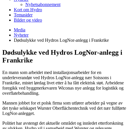
Nyhetsabonnement
Kort om Hydro
Temasider
Bilder og video
Media
Nyheter
Dødsulykke ved Hydros LogNor-anlegg i Frankrike
Dødsulykke ved Hydros LogNor-anlegg i
Frankrike
En mann som arbeidet med installasjonsarbeider for en
underleverandør ved Hydros LogNor-anlegg nær Soissons i
Frankrike, mistet lørdag livet etter å ha fått elektrisk støt. Arbeidene
foregikk ved byggmerkevaren Wiconas nye anlegg for logistikk og
overflatebehandling.
Mannen jobbet for et polsk firma som utfører arbeider på vegne av
det tyske selskapet Wurster Oberflächentechnik ved det nær fullførte
LogNor-anlegget.
Politiet har avstengt det aktuelle området og innledet etterforskning
av ulykken. Hydro vil i samarbeid med Wurster og relevante