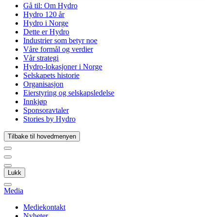
Gå til:
Om Hydro
Hydro 120 år
Hydro i Norge
Dette er Hydro
Industrier som betyr noe
Våre formål og verdier
Vår strategi
Hydro-lokasjoner i Norge
Selskapets historie
Organisasjon
Eierstyring og selskapsledelse
Innkjøp
Sponsoravtaler
Stories by Hydro
Tilbake til hovedmenyen
Lukk
Media
Mediekontakt
Nyheter