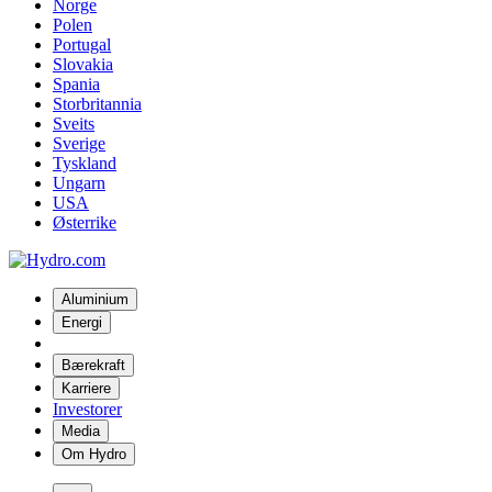
Norge
Polen
Portugal
Slovakia
Spania
Storbritannia
Sveits
Sverige
Tyskland
Ungarn
USA
Østerrike
Aluminium
Energi
Bærekraft
Karriere
Investorer
Media
Om Hydro