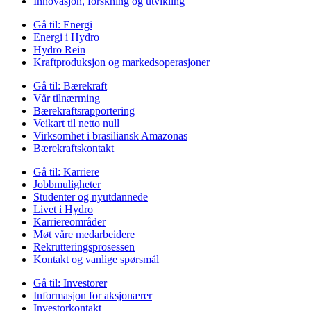
Innovasjon, forskning og utvikling
Gå til:
Energi
Energi i Hydro
Hydro Rein
Kraftproduksjon og markedsoperasjoner
Gå til:
Bærekraft
Vår tilnærming
Bærekraftsrapportering
Veikart til netto null
Virksomhet i brasiliansk Amazonas
Bærekraftskontakt
Gå til:
Karriere
Jobbmuligheter
Studenter og nyutdannede
Livet i Hydro
Karriereområder
Møt våre medarbeidere
Rekrutteringsprosessen
Kontakt og vanlige spørsmål
Gå til:
Investorer
Informasjon for aksjonærer
Investorkontakt