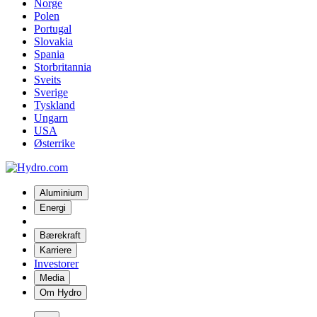
Norge
Polen
Portugal
Slovakia
Spania
Storbritannia
Sveits
Sverige
Tyskland
Ungarn
USA
Østerrike
Aluminium
Energi
Bærekraft
Karriere
Investorer
Media
Om Hydro