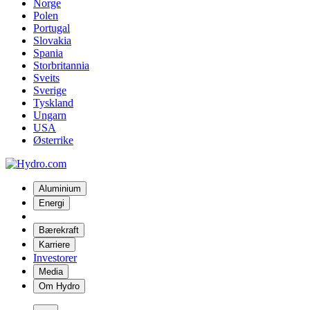
Norge
Polen
Portugal
Slovakia
Spania
Storbritannia
Sveits
Sverige
Tyskland
Ungarn
USA
Østerrike
Aluminium
Energi
Bærekraft
Karriere
Investorer
Media
Om Hydro