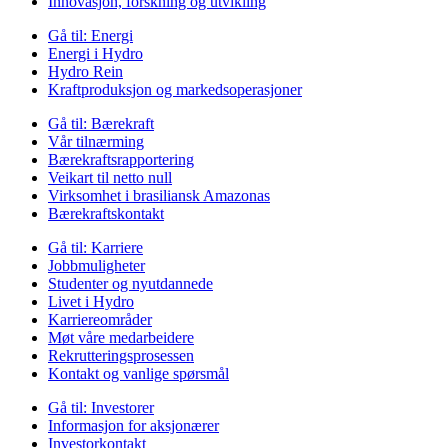
Innovasjon, forskning og utvikling
Gå til:
Energi
Energi i Hydro
Hydro Rein
Kraftproduksjon og markedsoperasjoner
Gå til:
Bærekraft
Vår tilnærming
Bærekraftsrapportering
Veikart til netto null
Virksomhet i brasiliansk Amazonas
Bærekraftskontakt
Gå til:
Karriere
Jobbmuligheter
Studenter og nyutdannede
Livet i Hydro
Karriereområder
Møt våre medarbeidere
Rekrutteringsprosessen
Kontakt og vanlige spørsmål
Gå til:
Investorer
Informasjon for aksjonærer
Investorkontakt