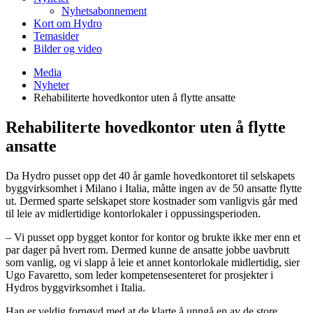
Nyhetsabonnement
Kort om Hydro
Temasider
Bilder og video
Media
Nyheter
Rehabiliterte hovedkontor uten å flytte ansatte
Rehabiliterte hovedkontor uten å flytte
ansatte
Da Hydro pusset opp det 40 år gamle hovedkontoret til selskapets
byggvirksomhet i Milano i Italia, måtte ingen av de 50 ansatte flytte
ut. Dermed sparte selskapet store kostnader som vanligvis går med
til leie av midlertidige kontorlokaler i oppussingsperioden.
– Vi pusset opp bygget kontor for kontor og brukte ikke mer enn et
par dager på hvert rom. Dermed kunne de ansatte jobbe uavbrutt
som vanlig, og vi slapp å leie et annet kontorlokale midlertidig, sier
Ugo Favaretto, som leder kompetensesenteret for prosjekter i
Hydros byggvirksomhet i Italia.
Han er veldig fornøyd med at de klarte å unngå en av de store