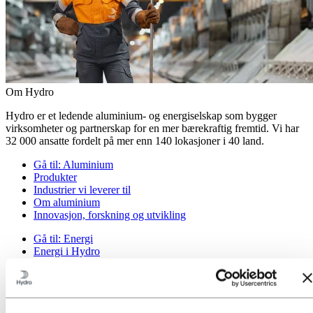
Om Hydro
Hydro er et ledende aluminium- og energiselskap som bygger
virksomheter og partnerskap for en mer bærekraftig fremtid. Vi har
32 000 ansatte fordelt på mer enn 140 lokasjoner i 40 land.
Gå til:
Aluminium
Produkter
Industrier vi leverer til
Om aluminium
Innovasjon, forskning og utvikling
Gå til:
Energi
Energi i Hydro
Hydro Rein
Kraftproduksjon og markedsoperasjoner
Gå til:
Bærekraft
Vår tilnærming