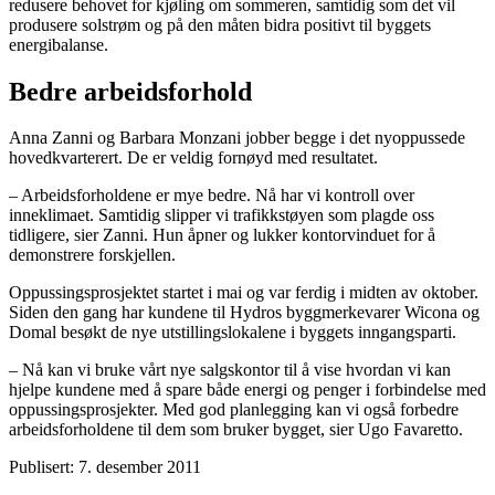
redusere behovet for kjøling om sommeren, samtidig som det vil
produsere solstrøm og på den måten bidra positivt til byggets
energibalanse.
Bedre arbeidsforhold
Anna Zanni og Barbara Monzani jobber begge i det nyoppussede
hovedkvarterert. De er veldig fornøyd med resultatet.
– Arbeidsforholdene er mye bedre. Nå har vi kontroll over
inneklimaet. Samtidig slipper vi trafikkstøyen som plagde oss
tidligere, sier Zanni. Hun åpner og lukker kontorvinduet for å
demonstrere forskjellen.
Oppussingsprosjektet startet i mai og var ferdig i midten av oktober.
Siden den gang har kundene til Hydros byggmerkevarer Wicona og
Domal besøkt de nye utstillingslokalene i byggets inngangsparti.
– Nå kan vi bruke vårt nye salgskontor til å vise hvordan vi kan
hjelpe kundene med å spare både energi og penger i forbindelse med
oppussingsprosjekter. Med god planlegging kan vi også forbedre
arbeidsforholdene til dem som bruker bygget, sier Ugo Favaretto.
Publisert: 7. desember 2011