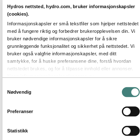
Bærekraftsrapportering
Hydros nettsted, hydro.com, bruker informasjonskapsler
Veikart til netto null
(cookies).
Virksomhet i brasiliansk Amazonas
Bærekraftskontakt
Informasjonskapsler er små tekstfiler som hjelper nettstedet
med å fungere riktig og forbedrer brukeropplevelsen din. Vi
Gå til:
Karriere
bruker nødvendige informasjonskapsler for å sikre
Jobbmuligheter
Studenter og nyutdannede
grunnleggende funksjonalitet og sikkerhet på nettstedet. Vi
Livet i Hydro
bruker også valgfrie informasjonskapsler, med ditt
Karriereområder
samtykke, for å huske preferansene dine, forstå hvordan
Møt våre medarbeidere
Rekrutteringsprosessen
nettstedet brukes, og for å tilpasse innhold eller annonser.
Kontakt og vanlige spørsmål
Noen informasjonskapsler plasseres av
Gå til:
Investorer
tredjepartsleverandører hvis verktøy vi bruker for sikkerhet,
Samtykkevalg
Informasjon for aksjonærer
analyse eller annonsering. Disse tredjepartene kan
Nødvendig
Investorkontakt
kombinere informasjon innhentet fra din bruk av vårt
Gå til:
Media
nettsted med annen informasjon du har gitt dem, eller som
Mediekontakt
Preferanser
de har samlet inn gjennom din bruk av deres tjenester.
Nyheter
Tredjeparten som er oppført som ansvarlig for en
Kort om Hydro
Temasider
tredjepartscookie, er databehandler for personopplysningene
Statistikk
Bilder og video
som samles inn gjennom deres respektive