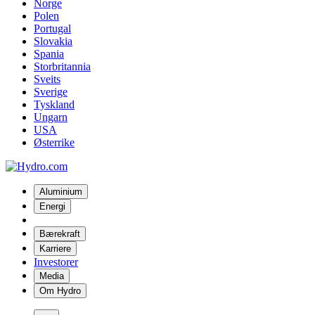
Norge
Polen
Portugal
Slovakia
Spania
Storbritannia
Sveits
Sverige
Tyskland
Ungarn
USA
Østerrike
Aluminium
Energi
Bærekraft
Karriere
Investorer
Media
Om Hydro