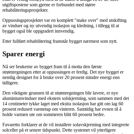
utgiftspostene som gjerne er forbundet med større
rehabiliteringsprosjekter.
Oppussingsprosjektet var en komplett "make over" med utskifting
av vinduer og ny utvendig isolasjon og kledning, i tillegg til at
bygget også ble oppgradert innvendig.
Etter fullført rehabilitering framstår bygget nærmest som nytt.
Sparer energi
Nå ser brukerne av bygget fram til å motta den første
strømregningen etter at oppussingen er ferdig. Det nye bygget er
nemlig designet for å bruke over 20 prosent mindre energi enn
tidligere.
Den viktigste grunnen til at strømregningen blir lavere, er nye
aluminiumvinduer med ekstern solskjerming, som sammen med det
14 centimeter tykke laget med ekstra isolasjon har gitt om lag 60
prosent redusert varmetap om vinteren. Samtidig har evnen til å
holde varmen ute om sommeren blitt 60 prosent bedre.
Favaretto forklarer at de vil installere solavskjerming med integrerte
solceller på et senere tidspunkt. Dette systemet vil ytterligere