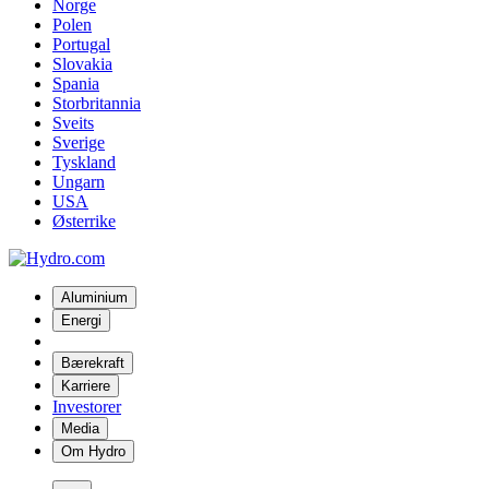
Norge
Polen
Portugal
Slovakia
Spania
Storbritannia
Sveits
Sverige
Tyskland
Ungarn
USA
Østerrike
Aluminium
Energi
Bærekraft
Karriere
Investorer
Media
Om Hydro