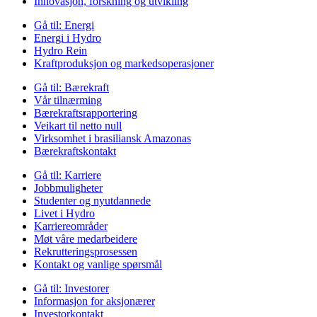
Innovasjon, forskning og utvikling
Gå til:
Energi
Energi i Hydro
Hydro Rein
Kraftproduksjon og markedsoperasjoner
Gå til:
Bærekraft
Vår tilnærming
Bærekraftsrapportering
Veikart til netto null
Virksomhet i brasiliansk Amazonas
Bærekraftskontakt
Gå til:
Karriere
Jobbmuligheter
Studenter og nyutdannede
Livet i Hydro
Karriereområder
Møt våre medarbeidere
Rekrutteringsprosessen
Kontakt og vanlige spørsmål
Gå til:
Investorer
Informasjon for aksjonærer
Investorkontakt