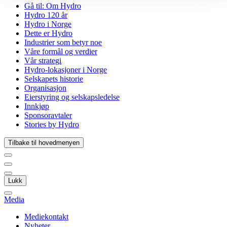
Gå til:
Om Hydro
Hydro 120 år
Hydro i Norge
Dette er Hydro
Industrier som betyr noe
Våre formål og verdier
Vår strategi
Hydro-lokasjoner i Norge
Selskapets historie
Organisasjon
Eierstyring og selskapsledelse
Innkjøp
Sponsoravtaler
Stories by Hydro
Tilbake til hovedmenyen
Lukk
Media
Mediekontakt
Nyheter