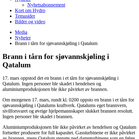
Nyhetsabonnement
Kort om Hydro
Temasider
Bilder og video
Media
Nyheter
Brann i tårn for sjøvannskjøling i Qatalum
Brann i tårn for sjøvannskjøling i
Qatalum
17. mars oppstod det en brann i et tårn for sjøvannskjøling i
Qatalum. Ingen personer ble skadet i hendelsen og
aluminiumproduksjonen ble ikke påvirket av brannen.
Om morgenen 17. mars, rundt kl. 0200 oppsto en brann i et tårn for
sjøvannskjøling i Qatalums kraftverk. Qatalums eget brannvern,
sivilforsvaret og øvrige hjelpemannskaper slukket brannen resolutt.
Ingen personer ble skadet i brannen.
Aluminiumproduksjonen ble ikke påvirket av hendelsen og Qatalum
fortsetter produsere for full kapasitet. Gassturbinene er ikke påvirket
av brannen, mens Qatalum stengte ned dampturbinene som en følge