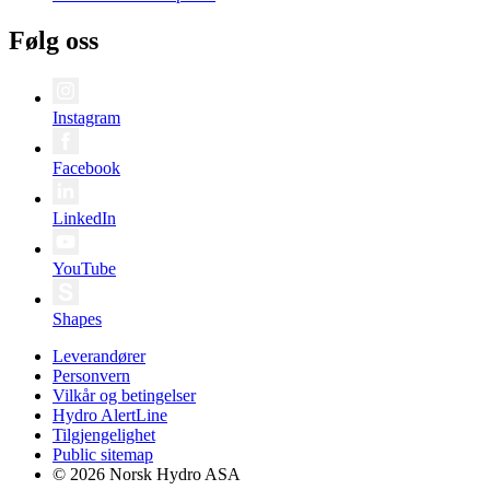
Følg oss
Instagram
Facebook
LinkedIn
YouTube
Shapes
Leverandører
Personvern
Vilkår og betingelser
Hydro AlertLine
Tilgjengelighet
Public sitemap
© 2026 Norsk Hydro ASA