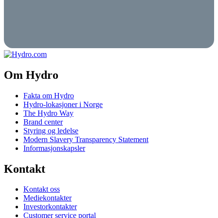
Om Hydro
Fakta om Hydro
Hydro-lokasjoner i Norge
The Hydro Way
Brand center
Styring og ledelse
Modern Slavery Transparency Statement
Informasjonskapsler
Kontakt
Kontakt oss
Mediekontakter
Investorkontakter
Customer service portal