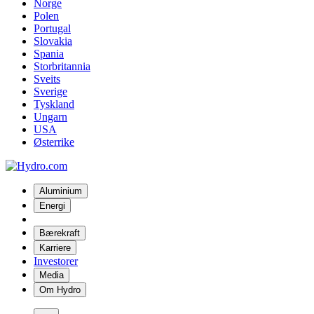
Norge
Polen
Portugal
Slovakia
Spania
Storbritannia
Sveits
Sverige
Tyskland
Ungarn
USA
Østerrike
Aluminium
Energi
Bærekraft
Karriere
Investorer
Media
Om Hydro