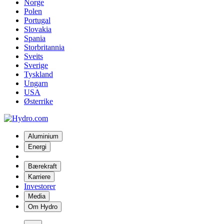
Norge
Polen
Portugal
Slovakia
Spania
Storbritannia
Sveits
Sverige
Tyskland
Ungarn
USA
Østerrike
Aluminium
Energi
Bærekraft
Karriere
Investorer
Media
Om Hydro