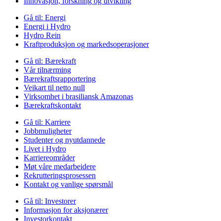
Innovasjon, forskning og utvikling
Gå til:
Energi
Energi i Hydro
Hydro Rein
Kraftproduksjon og markedsoperasjoner
Gå til:
Bærekraft
Vår tilnærming
Bærekraftsrapportering
Veikart til netto null
Virksomhet i brasiliansk Amazonas
Bærekraftskontakt
Gå til:
Karriere
Jobbmuligheter
Studenter og nyutdannede
Livet i Hydro
Karriereområder
Møt våre medarbeidere
Rekrutteringsprosessen
Kontakt og vanlige spørsmål
Gå til:
Investorer
Informasjon for aksjonærer
Investorkontakt