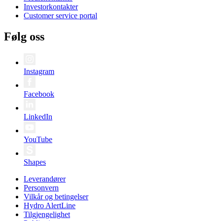
Investorkontakter
Customer service portal
Følg oss
Instagram
Facebook
LinkedIn
YouTube
Shapes
Leverandører
Personvern
Vilkår og betingelser
Hydro AlertLine
Tilgjengelighet