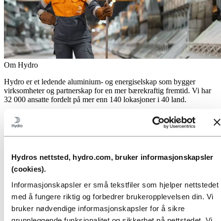
Om Hydro
Hydro er et ledende aluminium- og energiselskap som bygger
virksomheter og partnerskap for en mer bærekraftig fremtid. Vi har
32 000 ansatte fordelt på mer enn 140 lokasjoner i 40 land.
Gå til:
Aluminium
Produkter
Industrier vi leverer til
Om aluminium
Innovasjon, forskning og utvikling
Hydros nettsted, hydro.com, bruker informasjonskapsler
Gå til:
Energi
(cookies).
Energi i Hydro
Informasjonskapsler er små tekstfiler som hjelper nettstedet
Hydro Rein
Kraftproduksjon og markedsoperasjoner
med å fungere riktig og forbedrer brukeropplevelsen din. Vi
bruker nødvendige informasjonskapsler for å sikre
Gå til:
Bærekraft
grunnleggende funksjonalitet og sikkerhet på nettstedet. Vi
Vår tilnærming