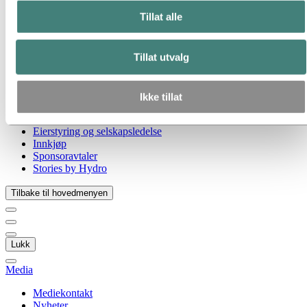
Gå til:
Om Hydro
Tillat alle
Hydro 120 år
Hydro i Norge
Dette er Hydro
Tillat utvalg
Industrier som betyr noe
Våre formål og verdier
Vår strategi
Hydro-lokasjoner i Norge
Ikke tillat
Selskapets historie
Organisasjon
Eierstyring og selskapsledelse
Innkjøp
Sponsoravtaler
Stories by Hydro
Tilbake til hovedmenyen
Lukk
Media
Mediekontakt
Nyheter