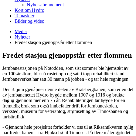
Nyhetsabonnement
Kort om Hydro
Temasider
Bilder og video
Media
Nyheter
Fredet stasjon gjenoppstår etter flommen
Fredet stasjon gjenoppstår etter flommen
Jernbanestasjonen på Notodden, som sist sommer ble hjemsøkt av
en 100-årsflom, blir nå rustet opp og satt i topp rehabilitert stand.
Jernbaneverket har satt 30 mann på jobben - og tar hele regningen.
Den 3. juni gjenåpner denne delen av Bratsbergbanen, som er en del
av jernbanenettet Hydro bygde mellom 1907 og 1916 og brukte
daglig gjennom mer enn 75 år. Rehabiliteringen tar høyde for en
fremtidig bruk som også innbefatter drift for Jernbaneskolen,
verksted, museum for veterantog, strømsetting av Tinnosbanen og
turisttrafikk.
- Gjennom hele prosjektet forholder vi oss til at Riksantikvaren nylig
har fredet banen – fra Hjuksebø til Tinnoset. På flere måter gjør det