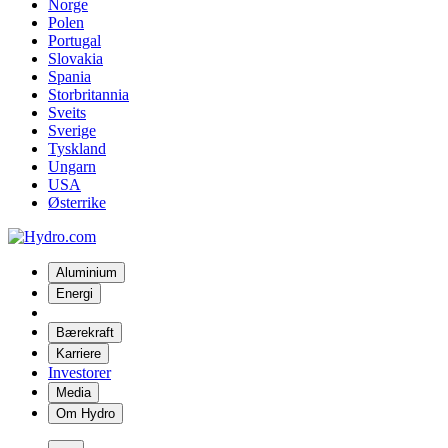
Norge
Polen
Portugal
Slovakia
Spania
Storbritannia
Sveits
Sverige
Tyskland
Ungarn
USA
Østerrike
Aluminium
Energi
Bærekraft
Karriere
Investorer
Media
Om Hydro