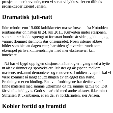
prosjektet mer krevende, men vi ser at vi lykkes, sier en tilfreds
prosjektleder Erlend Jensen.
Dramatisk juli-natt
Ikke mindre enn 15.000 kubikkmeter masse forsvant fra Notodden
jernbanestasjon natten til 24. juli 2011. Kulverten under stasjonen,
som rallarer hadde sprengt ut for snart hundre år siden, gikk tett, og
vannet flommet gjennom stasjonsområdet. Noen inferno-aktige
bilder som ble tatt dagen etter, har siden gått verden rundt som
eksempel på hva klimaendringer med mer ekstremvær kan
innebære…
- Nå har vi bygd opp igjen stasjonsområdet og er i gang med å bytte
ut alt av skinner og sporvekslere. Master og åk (spenn mellom
mastene, red.anm) demonteres og renoveres. I midten av april skal vi
være kommet så langt at uttestingen av anlegget kan starte.
Fredningen er en binding. En av utfordringene har derfor vært å
finne materiell med samme utforming og fra samme gamle tid. Det
får vi til - heldigvis. Godt samarbeid med andre aktører, ikke minst
Stiftelsen Rjukanbanen, er en del av forklaringen, sier Jensen.
Kobler fortid og framtid