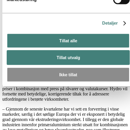
gjelder i listen over informasjonskapsler nedenfor.
Nyhetsabonnement
Kort om Hydro
Temasider
Bilder og video
Detaljer
Media
Nyheter
Hydros resultat for fjerde kvartal påvirkes av nedskrivninger
Tillat alle
Hydros resultat for fjerde kvartal
Tillat utvalg
påvirkes av nedskrivninger
Norsk Hydro ASA skriver ned anleggsverdier med om lag 1,3
Ikke tillat
milliarder kroner, noe som vil påvirke resultatet for fjerde kvartal
2011. Nedskrivningen skyldes svekkelser i visse markeder og lave
priser i kombinasjon med press på råvarer og valutakurser. Hydro vil
fortsette med betydelige, korrigerende tiltak for å adressere
utfordringene i berørte virksomheter.
– Gjennom de seneste kvartalene har vi sett en forverring i visse
markeder, særlig i det sørlige Europa der vi er eksponert i betydelig
grad gjennom vår ekstruderingsvirksomhet. I tillegg er den globale
industrien innenfor primæraluminium sterkt utsatt for kombinasjonen
av lave metallpriser og høye råvarekostnader, noe som illustrerer