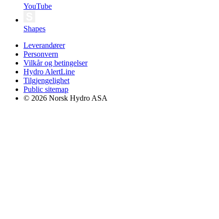
YouTube
Shapes
Leverandører
Personvern
Vilkår og betingelser
Hydro AlertLine
Tilgjengelighet
Public sitemap
© 2026 Norsk Hydro ASA