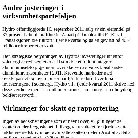
Andre justeringer i
virksomhetsporteføljen
Hydro offentliggjorde 16. september 2011 salg av sin eierandel på
35 prosent i aluminaraffineriet Alpart på Jamaica til UC Rusal.
Transaksjonen ble fullført i fjerde kvartal og ga en gevinst på 465
millioner kroner etter skatt.
Den strategiske betydningen av Hydros investeringer innenfor
solenergi er redusert etter at Hydro ble et fullt ut integrert
aluminiumselskap gjennom overtakelsen av Vales brasilianske
aluminiumvirksomheter i 2011. Krevende markeder med
overkapasitet og lavere priser har ført til redusert verdi på
investeringene i solenergi. Hydro vil i fjerde kvartal 2011 skrive ned
disse verdiene med 115 millioner kroner, noe som gir en ubetydelig
bokført restverdi.
Virkninger for skatt og rapportering
Ingen av nedskrivningene som er nevnt over, vil gi tilhørende
skattefordeler i regnskapet. I tillegg vil resultatet for fjerde kvartal
inkludere nedskrivninger av utsatte skattefordeler i Australia, Italia
og Spania med om lag 300 millioner.