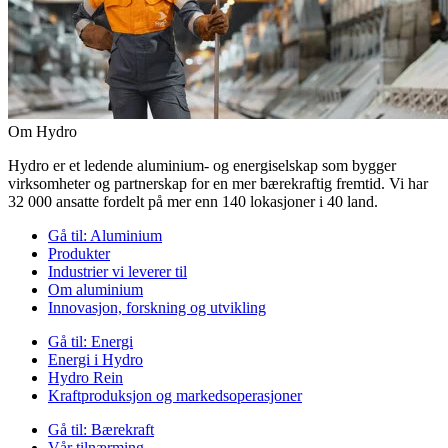
Om Hydro
Hydro er et ledende aluminium- og energiselskap som bygger
virksomheter og partnerskap for en mer bærekraftig fremtid. Vi har
32 000 ansatte fordelt på mer enn 140 lokasjoner i 40 land.
Gå til:
Aluminium
Produkter
Industrier vi leverer til
Om aluminium
Innovasjon, forskning og utvikling
Gå til:
Energi
Energi i Hydro
Hydro Rein
Kraftproduksjon og markedsoperasjoner
Gå til:
Bærekraft
Vår tilnærming