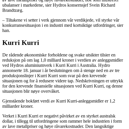
ubalanser i markedene, sier Hydros konsernsjef Svein Richard
Brandtzæg.
– Tiltakene vi setter i verk gjennom vår verdikjede, vil styrke vår
konkurransesituasjon i en industri med kortsiktige utfordringer, sier
han.
Kurri Kurri
De rådende økonomiske forholdene og svake utsikter tilsier en
reduksjon på om lag 1,0 milliard kroner i verdien av anleggsmidler
ved Hydros aluminiumverk i Kurri Kurri i Australia. Hydro
annonserte 18. januar i år beslutningen om å stenge ned en av tre
produksjonslinjer i Kurri Kurri som svar på den krevende
situasjonen og for å redusere videre tap. Nedskrivningen er uttrykk
for den krevende finansielle situasjonen ved Kurri Kurri, og denne
situasjonen blir nøye overvåket.
Gjenstående bokført verdi av Kurri Kurri-anleggsmidler er 1,2
milliarder kroner.
Verket i Kurri Kurri er negativt påvirket av en styrket australsk
dollar, i tillegg til utfordringene som rammer hele industrien i form
av lave metallpriser og høye råvarekostnader. Den langsiktige