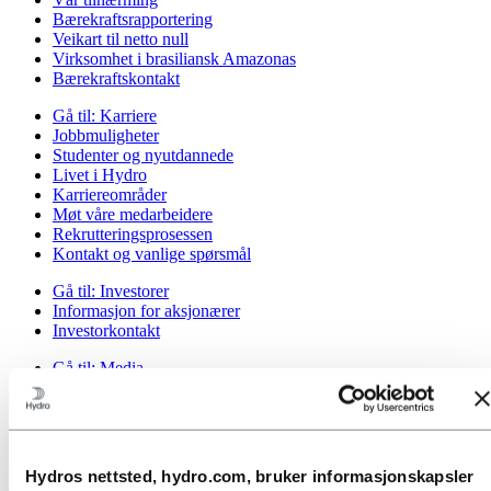
Bærekraftsrapportering
Veikart til netto null
Virksomhet i brasiliansk Amazonas
Bærekraftskontakt
Gå til:
Karriere
Jobbmuligheter
Studenter og nyutdannede
Livet i Hydro
Karriereområder
Møt våre medarbeidere
Rekrutteringsprosessen
Kontakt og vanlige spørsmål
Gå til:
Investorer
Informasjon for aksjonærer
Investorkontakt
Gå til:
Media
Mediekontakt
Nyheter
Kort om Hydro
Temasider
Bilder og video
Hydros nettsted, hydro.com, bruker informasjonskapsler