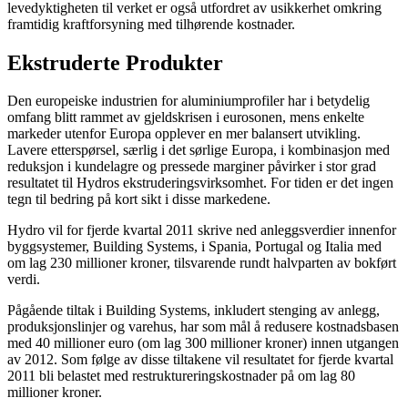
levedyktigheten til verket er også utfordret av usikkerhet omkring
framtidig kraftforsyning med tilhørende kostnader.
Ekstruderte Produkter
Den europeiske industrien for aluminiumprofiler har i betydelig
omfang blitt rammet av gjeldskrisen i eurosonen, mens enkelte
markeder utenfor Europa opplever en mer balansert utvikling.
Lavere etterspørsel, særlig i det sørlige Europa, i kombinasjon med
reduksjon i kundelagre og pressede marginer påvirker i stor grad
resultatet til Hydros ekstruderingsvirksomhet. For tiden er det ingen
tegn til bedring på kort sikt i disse markedene.
Hydro vil for fjerde kvartal 2011 skrive ned anleggsverdier innenfor
byggsystemer, Building Systems, i Spania, Portugal og Italia med
om lag 230 millioner kroner, tilsvarende rundt halvparten av bokført
verdi.
Pågående tiltak i Building Systems, inkludert stenging av anlegg,
produksjonslinjer og varehus, har som mål å redusere kostnadsbasen
med 40 millioner euro (om lag 300 millioner kroner) innen utgangen
av 2012. Som følge av disse tiltakene vil resultatet for fjerde kvartal
2011 bli belastet med restruktureringskostnader på om lag 80
millioner kroner.