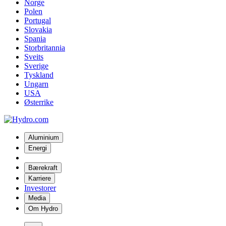
Norge
Polen
Portugal
Slovakia
Spania
Storbritannia
Sveits
Sverige
Tyskland
Ungarn
USA
Østerrike
Aluminium
Energi
Bærekraft
Karriere
Investorer
Media
Om Hydro