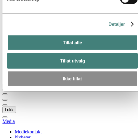
Gå til:
Om Hydro
Hydro 120 år
Hydro i Norge
Dette er Hydro
Detaljer
Industrier som betyr noe
Våre formål og verdier
Vår strategi
Hydro-lokasjoner i Norge
Tillat alle
Selskapets historie
Organisasjon
Eierstyring og selskapsledelse
Tillat utvalg
Innkjøp
Sponsoravtaler
Stories by Hydro
Ikke tillat
Tilbake til hovedmenyen
Lukk
Media
Mediekontakt
Nyheter