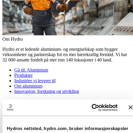
Om Hydro
Hydro er et ledende aluminium- og energiselskap som bygger
virksomheter og partnerskap for en mer bærekraftig fremtid. Vi har
32 000 ansatte fordelt på mer enn 140 lokasjoner i 40 land.
Gå til:
Aluminium
Produkter
Industrier vi leverer til
Om aluminium
Innovasjon, forskning og utvikling
Gå til:
Energi
Energi i Hydro
Hydro Rein
Kraftproduksjon og markedsoperasjoner
Gå til:
Bærekraft
Hydros nettsted, hydro.com, bruker informasjonskapsler
Vår tilnærming