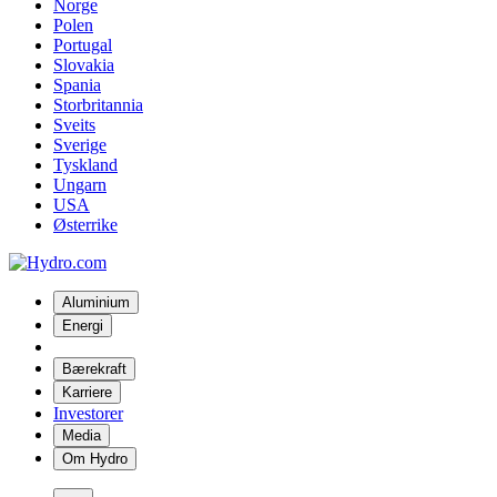
Norge
Polen
Portugal
Slovakia
Spania
Storbritannia
Sveits
Sverige
Tyskland
Ungarn
USA
Østerrike
Aluminium
Energi
Bærekraft
Karriere
Investorer
Media
Om Hydro