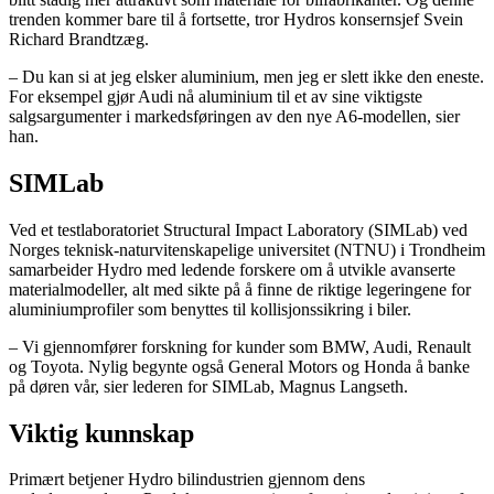
trenden kommer bare til å fortsette, tror Hydros konsernsjef Svein
Richard Brandtzæg.
– Du kan si at jeg elsker aluminium, men jeg er slett ikke den eneste.
For eksempel gjør Audi nå aluminium til et av sine viktigste
salgsargumenter i markedsføringen av den nye A6-modellen, sier
han.
SIMLab
Ved et testlaboratoriet Structural Impact Laboratory (SIMLab) ved
Norges teknisk-naturvitenskapelige universitet (NTNU) i Trondheim
samarbeider Hydro med ledende forskere om å utvikle avanserte
materialmodeller, alt med sikte på å finne de riktige legeringene for
aluminiumprofiler som benyttes til kollisjonssikring i biler.
– Vi gjennomfører forskning for kunder som BMW, Audi, Renault
og Toyota. Nylig begynte også General Motors og Honda å banke
på døren vår, sier lederen for SIMLab, Magnus Langseth.
Viktig kunnskap
Primært betjener Hydro bilindustrien gjennom dens