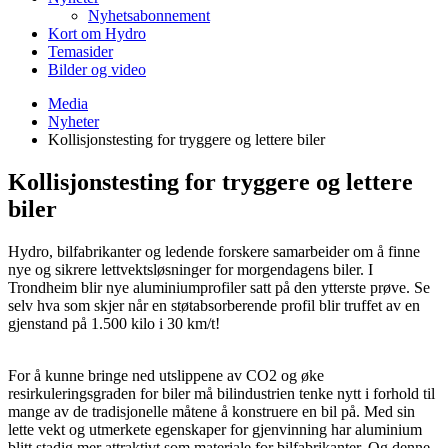
Nyhetsabonnement
Kort om Hydro
Temasider
Bilder og video
Media
Nyheter
Kollisjonstesting for tryggere og lettere biler
Kollisjonstesting for tryggere og lettere
biler
Hydro, bilfabrikanter og ledende forskere samarbeider om å finne
nye og sikrere lettvektsløsninger for morgendagens biler. I
Trondheim blir nye aluminiumprofiler satt på den ytterste prøve. Se
selv hva som skjer når en støtabsorberende profil blir truffet av en
gjenstand på 1.500 kilo i 30 km/t!
For å kunne bringe ned utslippene av CO2 og øke
resirkuleringsgraden for biler må bilindustrien tenke nytt i forhold til
mange av de tradisjonelle måtene å konstruere en bil på. Med sin
lette vekt og utmerkete egenskaper for gjenvinning har aluminium
blitt stadig mer attraktivt som materiale for bilfabrikanter. Og denne