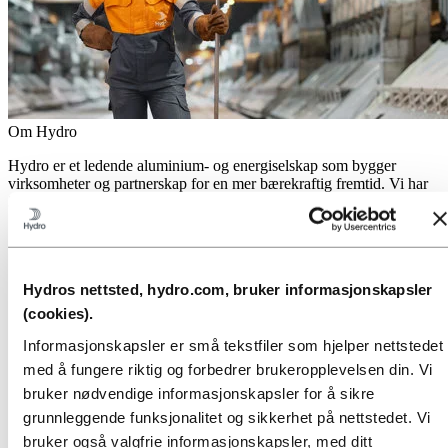
Om Hydro
Hydro er et ledende aluminium- og energiselskap som bygger
virksomheter og partnerskap for en mer bærekraftig fremtid. Vi har
32 000 ansatte fordelt på mer enn 140 lokasjoner i 40 land.
Gå til:
Aluminium
Produkter
Industrier vi leverer til
Hydros nettsted, hydro.com, bruker informasjonskapsler
Om aluminium
Innovasjon, forskning og utvikling
(cookies).
Gå til:
Energi
Informasjonskapsler er små tekstfiler som hjelper nettstedet
Energi i Hydro
med å fungere riktig og forbedrer brukeropplevelsen din. Vi
Hydro Rein
bruker nødvendige informasjonskapsler for å sikre
Kraftproduksjon og markedsoperasjoner
grunnleggende funksjonalitet og sikkerhet på nettstedet. Vi
Gå til:
Bærekraft
bruker også valgfrie informasjonskapsler, med ditt
Vår tilnærming