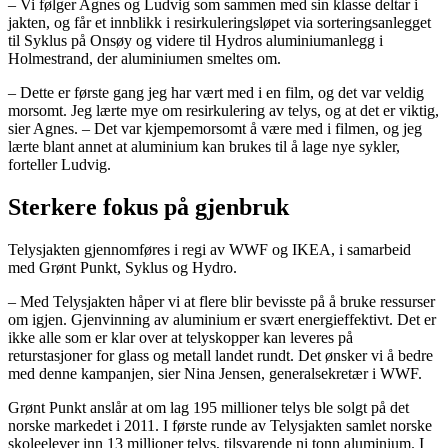
– Vi følger Agnes og Ludvig som sammen med sin klasse deltar i
jakten, og får et innblikk i resirkuleringsløpet via sorteringsanlegget
til Syklus på Onsøy og videre til Hydros aluminiumanlegg i
Holmestrand, der aluminiumen smeltes om.
– Dette er første gang jeg har vært med i en film, og det var veldig
morsomt. Jeg lærte mye om resirkulering av telys, og at det er viktig,
sier Agnes. – Det var kjempemorsomt å være med i filmen, og jeg
lærte blant annet at aluminium kan brukes til å lage nye sykler,
forteller Ludvig.
Sterkere fokus på gjenbruk
Telysjakten gjennomføres i regi av WWF og IKEA, i samarbeid
med Grønt Punkt, Syklus og Hydro.
– Med Telysjakten håper vi at flere blir bevisste på å bruke ressurser
om igjen. Gjenvinning av aluminium er svært energieffektivt. Det er
ikke alle som er klar over at telyskopper kan leveres på
returstasjoner for glass og metall landet rundt. Det ønsker vi å bedre
med denne kampanjen, sier Nina Jensen, generalsekretær i WWF.
Grønt Punkt anslår at om lag 195 millioner telys ble solgt på det
norske markedet i 2011. I første runde av Telysjakten samlet norske
skoleelever inn 13 millioner telys, tilsvarende ni tonn aluminium. I