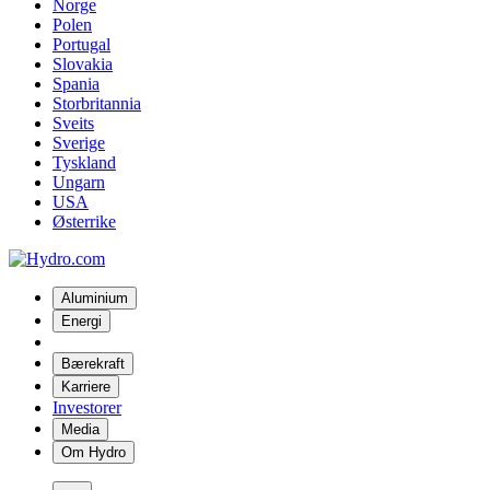
Norge
Polen
Portugal
Slovakia
Spania
Storbritannia
Sveits
Sverige
Tyskland
Ungarn
USA
Østerrike
Aluminium
Energi
Bærekraft
Karriere
Investorer
Media
Om Hydro