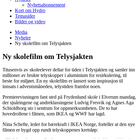
Nyhetsabonnement
Kort om Hydro
Temasider
Bilder og video
Media
Nyheter
Ny skolefilm om Telysjakten
Ny skolefilm om Telysjakten
Titusenvis av skoleelever deltar for tiden i Telysjakten og samler inn
millioner av brukte telyskopper i aluminium for resirkulering, til
beste for miljøet. En ny skolefilm er lansert som inspirasjon til
innsats i adventsmåneden, telystiden framfor noen.
Premierevisningen fant sted på Frydenlund skole i Elverum mandag,
der sjuåringene og andreklassingene Ludvig Fresvik og Agnes Aga
Schioldborg sto i sentrum for oppmerksomheten. De to har
hovedrollene i filmen, som IKEA og WWF har lagd.
Nina Schefte, leder for bærekraft i IKEA Norge, forteller at den nye
filmen er bygd opp rundt telyskoppenes kretsløp: