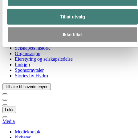
Gå til:
Om Hydro
Hydro 120 år
Hydro i Norge
Tillat utvalg
Dette er Hydro
Industrier som betyr noe
Våre formål og verdier
Ikke tillat
Vår strategi
Hydro-lokasjoner i Norge
Selskapets historie
Organisasjon
Eierstyring og selskapsledelse
Innkjøp
Sponsoravtaler
Stories by Hydro
Tilbake til hovedmenyen
Lukk
Media
Mediekontakt
Nyheter