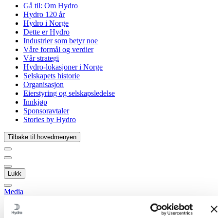
Gå til:
Om Hydro
Hydro 120 år
Hydro i Norge
Dette er Hydro
Industrier som betyr noe
Våre formål og verdier
Vår strategi
Hydro-lokasjoner i Norge
Selskapets historie
Organisasjon
Eierstyring og selskapsledelse
Innkjøp
Sponsoravtaler
Stories by Hydro
Tilbake til hovedmenyen
Lukk
Media
Mediekontakt
Nyheter