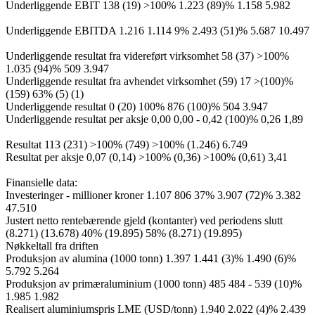
Underliggende EBIT 138 (19) >100% 1.223 (89)% 1.158 5.982
Underliggende EBITDA 1.216 1.114 9% 2.493 (51)% 5.687 10.497
Underliggende resultat fra videreført virksomhet 58 (37) >100%
1.035 (94)% 509 3.947
Underliggende resultat fra avhendet virksomhet (59) 17 >(100)%
(159) 63% (5) (1)
Underliggende resultat 0 (20) 100% 876 (100)% 504 3.947
Underliggende resultat per aksje 0,00 0,00 - 0,42 (100)% 0,26 1,89
Resultat 113 (231) >100% (749) >100% (1.246) 6.749
Resultat per aksje 0,07 (0,14) >100% (0,36) >100% (0,61) 3,41
Finansielle data:
Investeringer - millioner kroner 1.107 806 37% 3.907 (72)% 3.382
47.510
Justert netto rentebærende gjeld (kontanter) ved periodens slutt
(8.271) (13.678) 40% (19.895) 58% (8.271) (19.895)
Nøkkeltall fra driften
Produksjon av alumina (1000 tonn) 1.397 1.441 (3)% 1.490 (6)%
5.792 5.264
Produksjon av primæraluminium (1000 tonn) 485 484 - 539 (10)%
1.985 1.982
Realisert aluminiumspris LME (USD/tonn) 1.940 2.022 (4)% 2.439