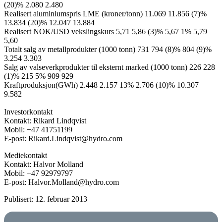
(20)% 2.080 2.480
Realisert aluminiumspris LME (kroner/tonn) 11.069 11.856 (7)%
13.834 (20)% 12.047 13.884
Realisert NOK/USD vekslingskurs 5,71 5,86 (3)% 5,67 1% 5,79
5,60
Totalt salg av metallprodukter (1000 tonn) 731 794 (8)% 804 (9)%
3.254 3.303
Salg av valseverkprodukter til eksternt marked (1000 tonn) 226 228
(1)% 215 5% 909 929
Kraftproduksjon(GWh) 2.448 2.157 13% 2.706 (10)% 10.307
9.582
Investorkontakt
Kontakt: Rikard Lindqvist
Mobil: +47 41751199
E-post: Rikard.Lindqvist@hydro.com
Mediekontakt
Kontakt: Halvor Molland
Mobil: +47 92979797
E-post: Halvor.Molland@hydro.com
Publisert: 12. februar 2013