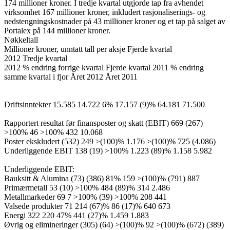
174 millioner kroner. I tredje kvartal utgjorde tap fra avhendet
virksomhet 167 millioner kroner, inkludert rasjonaliserings- og
nedstengningskostnader på 43 millioner kroner og et tap på salget av
Portalex på 144 millioner kroner.
Nøkkeltall
Millioner kroner, unntatt tall per aksje Fjerde kvartal
2012 Tredje kvartal
2012 % endring forrige kvartal Fjerde kvartal 2011 % endring
samme kvartal i fjor Året 2012 Året 2011
Driftsinntekter 15.585 14.722 6% 17.157 (9)% 64.181 71.500
Rapportert resultat før finansposter og skatt (EBIT) 669 (267)
>100% 46 >100% 432 10.068
Poster ekskludert (532) 249 >(100)% 1.176 >(100)% 725 (4.086)
Underliggende EBIT 138 (19) >100% 1.223 (89)% 1.158 5.982
Underliggende EBIT:
Bauksitt & Alumina (73) (386) 81% 159 >(100)% (791) 887
Primærmetall 53 (10) >100% 484 (89)% 314 2.486
Metallmarkeder 69 7 >100% (39) >100% 208 441
Valsede produkter 71 214 (67)% 86 (17)% 640 673
Energi 322 220 47% 441 (27)% 1.459 1.883
Øvrig og elimineringer (305) (64) >(100)% 92 >(100)% (672) (389)