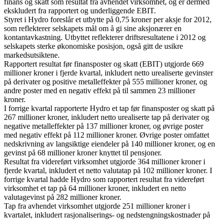
finans og skatt som resultat fra avhendet virksomhet, og er dermed
ekskludert fra rapportert og underliggende EBIT.
Styret i Hydro foreslår et utbytte på 0,75 kroner per aksje for 2012,
som reflekterer selskapets mål om å gi sine aksjonærer en
kontantavkastning. Utbyttet reflekterer driftsresultatene i 2012 og
selskapets sterke økonomiske posisjon, også gitt de usikre
markedsutsiktene.
Rapportert resultat før finansposter og skatt (EBIT) utgjorde 669
millioner kroner i fjerde kvartal, inkludert netto urealiserte gevinster
på derivater og positive metalleffekter på 555 millioner kroner, og
andre poster med en negativ effekt på til sammen 23 millioner
kroner.
I forrige kvartal rapporterte Hydro et tap før finansposter og skatt på
267 millioner kroner, inkludert netto urealiserte tap på derivater og
negative metalleffekter på 137 millioner kroner, og øvrige poster
med negativ effekt på 112 millioner kroner. Øvrige poster omfattet
nedskrivning av langsiktige eiendeler på 140 millioner kroner, og en
gevinst på 68 millioner kroner knyttet til pensjoner.
Resultat fra videreført virksomhet utgjorde 364 millioner kroner i
fjerde kvartal, inkludert et netto valutatap på 102 millioner kroner. I
forrige kvartal hadde Hydro som rapportert resultat fra videreført
virksomhet et tap på 64 millioner kroner, inkludert en netto
valutagevinst på 282 millioner kroner.
Tap fra avhendet virksomhet utgjorde 251 millioner kroner i
kvartalet, inkludert rasjonaliserings- og nedstengningskostnader på