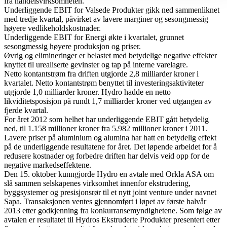
fra handelsvirksomheten.
Underliggende EBIT for Valsede Produkter gikk ned sammenliknet
med tredje kvartal, påvirket av lavere marginer og sesongmessig
høyere vedlikeholdskostnader.
Underliggende EBIT for Energi økte i kvartalet, grunnet
sesongmessig høyere produksjon og priser.
Øvrig og elimineringer er belastet med betydelige negative effekter
knyttet til urealiserte gevinster og tap på interne varelagre.
Netto kontantstrøm fra driften utgjorde 2,8 milliarder kroner i
kvartalet. Netto kontantstrøm benyttet til investeringsaktiviteter
utgjorde 1,0 milliarder kroner. Hydro hadde en netto
likviditetsposisjon på rundt 1,7 milliarder kroner ved utgangen av
fjerde kvartal.
For året 2012 som helhet har underliggende EBIT gått betydelig
ned, til 1.158 millioner kroner fra 5.982 millioner kroner i 2011.
Lavere priser på aluminium og alumina har hatt en betydelig effekt
på de underliggende resultatene for året. Det løpende arbeidet for å
redusere kostnader og forbedre driften har delvis veid opp for de
negative markedseffektene.
Den 15. oktober kunngjorde Hydro en avtale med Orkla ASA om
slå sammen selskapenes virksomhet innenfor ekstrudering,
byggsystemer og presisjonsrør til et nytt joint venture under navnet
Sapa. Transaksjonen ventes gjennomført i løpet av første halvår
2013 etter godkjenning fra konkurransemyndighetene. Som følge av
avtalen er resultatet til Hydros Ekstruderte Produkter presentert etter