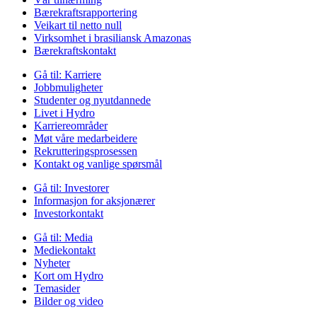
Bærekraftsrapportering
Veikart til netto null
Virksomhet i brasiliansk Amazonas
Bærekraftskontakt
Gå til:
Karriere
Jobbmuligheter
Studenter og nyutdannede
Livet i Hydro
Karriereområder
Møt våre medarbeidere
Rekrutteringsprosessen
Kontakt og vanlige spørsmål
Gå til:
Investorer
Informasjon for aksjonærer
Investorkontakt
Gå til:
Media
Mediekontakt
Nyheter
Kort om Hydro
Temasider
Bilder og video