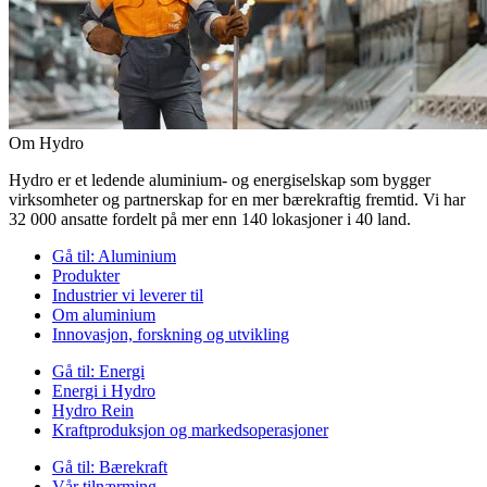
Om Hydro
Hydro er et ledende aluminium- og energiselskap som bygger
virksomheter og partnerskap for en mer bærekraftig fremtid. Vi har
32 000 ansatte fordelt på mer enn 140 lokasjoner i 40 land.
Gå til:
Aluminium
Produkter
Industrier vi leverer til
Om aluminium
Innovasjon, forskning og utvikling
Gå til:
Energi
Energi i Hydro
Hydro Rein
Kraftproduksjon og markedsoperasjoner
Gå til:
Bærekraft
Vår tilnærming