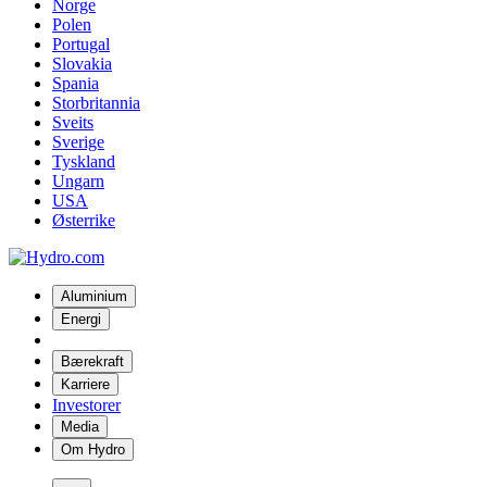
Norge
Polen
Portugal
Slovakia
Spania
Storbritannia
Sveits
Sverige
Tyskland
Ungarn
USA
Østerrike
Aluminium
Energi
Bærekraft
Karriere
Investorer
Media
Om Hydro