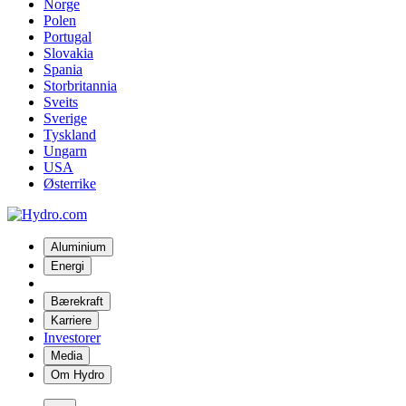
Norge
Polen
Portugal
Slovakia
Spania
Storbritannia
Sveits
Sverige
Tyskland
Ungarn
USA
Østerrike
Aluminium
Energi
Bærekraft
Karriere
Investorer
Media
Om Hydro