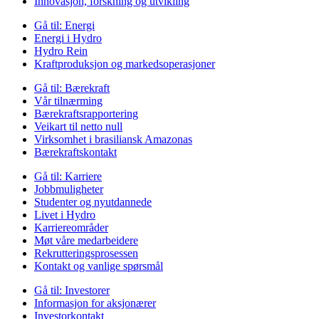
Innovasjon, forskning og utvikling
Gå til:
Energi
Energi i Hydro
Hydro Rein
Kraftproduksjon og markedsoperasjoner
Gå til:
Bærekraft
Vår tilnærming
Bærekraftsrapportering
Veikart til netto null
Virksomhet i brasiliansk Amazonas
Bærekraftskontakt
Gå til:
Karriere
Jobbmuligheter
Studenter og nyutdannede
Livet i Hydro
Karriereområder
Møt våre medarbeidere
Rekrutteringsprosessen
Kontakt og vanlige spørsmål
Gå til:
Investorer
Informasjon for aksjonærer
Investorkontakt