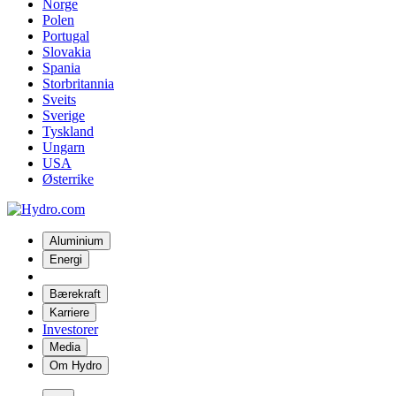
Norge
Polen
Portugal
Slovakia
Spania
Storbritannia
Sveits
Sverige
Tyskland
Ungarn
USA
Østerrike
Aluminium
Energi
Bærekraft
Karriere
Investorer
Media
Om Hydro