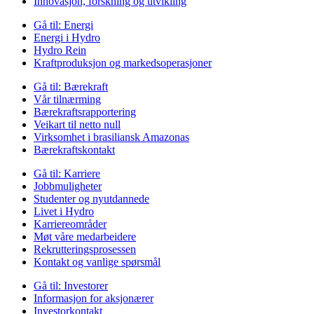
Innovasjon, forskning og utvikling
Gå til:
Energi
Energi i Hydro
Hydro Rein
Kraftproduksjon og markedsoperasjoner
Gå til:
Bærekraft
Vår tilnærming
Bærekraftsrapportering
Veikart til netto null
Virksomhet i brasiliansk Amazonas
Bærekraftskontakt
Gå til:
Karriere
Jobbmuligheter
Studenter og nyutdannede
Livet i Hydro
Karriereområder
Møt våre medarbeidere
Rekrutteringsprosessen
Kontakt og vanlige spørsmål
Gå til:
Investorer
Informasjon for aksjonærer
Investorkontakt