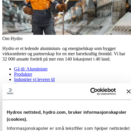
Om Hydro
Hydro er et ledende aluminium- og energiselskap som bygger
virksomheter og partnerskap for en mer bærekraftig fremtid. Vi har
32 000 ansatte fordelt på mer enn 140 lokasjoner i 40 land.
Gå til:
Aluminium
Produkter
Industrier vi leverer til
Om aluminium
Innovasjon, forskning og utvikling
Gå til:
Energi
Energi i Hydro
Hydro Rein
Hydros nettsted, hydro.com, bruker informasjonskapsler
Kraftproduksjon og markedsoperasjoner
(cookies).
Gå til:
Bærekraft
Informasjonskapsler er små tekstfiler som hjelper nettstedet
Vår tilnærming