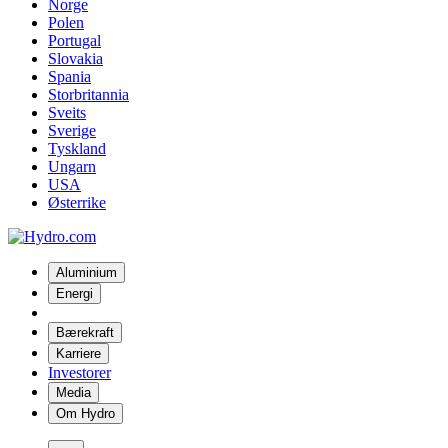
Norge
Polen
Portugal
Slovakia
Spania
Storbritannia
Sveits
Sverige
Tyskland
Ungarn
USA
Østerrike
Aluminium
Energi
Bærekraft
Karriere
Investorer
Media
Om Hydro