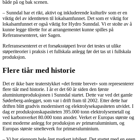
både på og bak scenen.
– Sunndal har et rikt, aktivt og inkluderende kulturliv som er en
viktig del av identiteten til lokalsamfunnet. Det som er viktig for
lokalsamfunnet er også viktig for Hydro Sunndal. Vi er stolte av å
kunne legge tilrette for at arrangementet kunne spilles på
Referansesenteret, sier Sagen.
Referansesenteret er et forsøksstøperi hvor det testes ut ulike
støperiteorier i praksis i et fullskala anlegg før det tas ut i fullskala
produksjon.
Flere tiår med historie
Det er ikke bare teaterstykket «det femte brevet» som representerer
flere tiår med historie. I år er det 60 år siden den første
aluminiumproduksjonen i Sunndal startet. Dette var ved det gamle
Søderberg-anlegget, som var i drift fram til 2002. Etter dette har
driften blitt gradvis modernisert og elektrolysekapasiteten utvidet. I
dag er produksjonskapasiteten 395.000 tonn elektrolysemetall og
ved karbonverket 80.000 tonn anoder. Verket er Europas største og
mest moderne anlegg for produksjon av primæraluminium, og
Europas største smelteverk for primæraluminium.
– Vi har gjennom hele året markert jubileet. Det startet med en egen