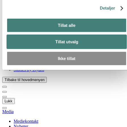
Gå til:
Om Hydro
Detaljer
Hydro 120 år
Hydro i Norge
Dette er Hydro
Industrier som betyr noe
Tillat alle
Våre formål og verdier
Vår strategi
Hydro-lokasjoner i Norge
Tillat utvalg
Selskapets historie
Organisasjon
Eierstyring og selskapsledelse
Ikke tillat
Innkjøp
Sponsoravtaler
Stories by Hydro
Tilbake til hovedmenyen
Lukk
Media
Mediekontakt
Nyheter