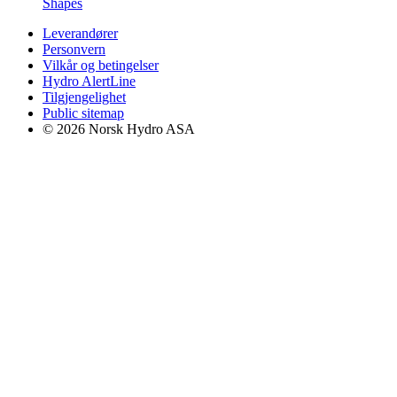
Shapes
Leverandører
Personvern
Vilkår og betingelser
Hydro AlertLine
Tilgjengelighet
Public sitemap
© 2026 Norsk Hydro ASA