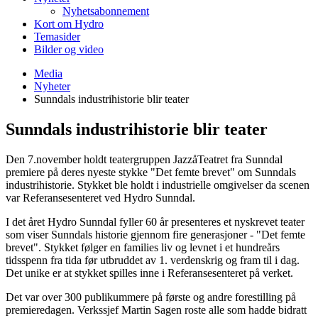
Nyhetsabonnement
Kort om Hydro
Temasider
Bilder og video
Media
Nyheter
Sunndals industrihistorie blir teater
Sunndals industrihistorie blir teater
Den 7.november holdt teatergruppen JazzåTeatret fra Sunndal
premiere på deres nyeste stykke "Det femte brevet" om Sunndals
industrihistorie. Stykket ble holdt i industrielle omgivelser da scenen
var Referansesenteret ved Hydro Sunndal.
I det året Hydro Sunndal fyller 60 år presenteres et nyskrevet teater
som viser Sunndals historie gjennom fire generasjoner - "Det femte
brevet". Stykket følger en families liv og levnet i et hundreårs
tidsspenn fra tida før utbruddet av 1. verdenskrig og fram til i dag.
Det unike er at stykket spilles inne i Referansesenteret på verket.
Det var over 300 publikummere på første og andre forestilling på
premieredagen. Verkssjef Martin Sagen roste alle som hadde bidratt