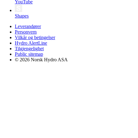
YouTube
Shapes
Leverandører
Personvern
Vilkår og betingelser
Hydro AlertLine
Tilgjengelighet
Public sitemap
© 2026 Norsk Hydro ASA