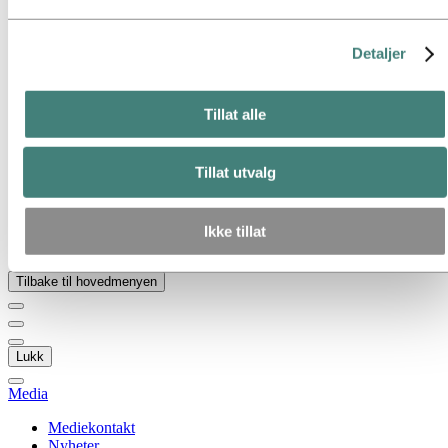
Gå til:
Om Hydro
Hydro 120 år
Hydro i Norge
Detaljer
Dette er Hydro
Industrier som betyr noe
Våre formål og verdier
Tillat alle
Vår strategi
Hydro-lokasjoner i Norge
Selskapets historie
Tillat utvalg
Organisasjon
Eierstyring og selskapsledelse
Innkjøp
Sponsoravtaler
Ikke tillat
Stories by Hydro
Tilbake til hovedmenyen
Lukk
Media
Mediekontakt
Nyheter