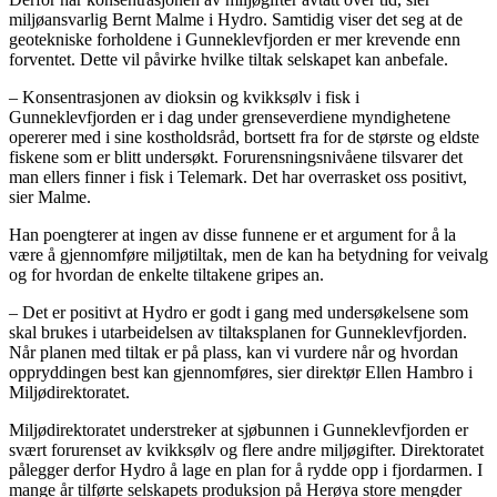
miljøansvarlig Bernt Malme i Hydro. Samtidig viser det seg at de
geotekniske forholdene i Gunneklevfjorden er mer krevende enn
forventet. Dette vil påvirke hvilke tiltak selskapet kan anbefale.
– Konsentrasjonen av dioksin og kvikksølv i fisk i
Gunneklevfjorden er i dag under grenseverdiene myndighetene
opererer med i sine kostholdsråd, bortsett fra for de største og eldste
fiskene som er blitt undersøkt. Forurensningsnivåene tilsvarer det
man ellers finner i fisk i Telemark. Det har overrasket oss positivt,
sier Malme.
Han poengterer at ingen av disse funnene er et argument for å la
være å gjennomføre miljøtiltak, men de kan ha betydning for veivalg
og for hvordan de enkelte tiltakene gripes an.
– Det er positivt at Hydro er godt i gang med undersøkelsene som
skal brukes i utarbeidelsen av tiltaksplanen for Gunneklevfjorden.
Når planen med tiltak er på plass, kan vi vurdere når og hvordan
oppryddingen best kan gjennomføres, sier direktør Ellen Hambro i
Miljødirektoratet.
Miljødirektoratet understreker at sjøbunnen i Gunneklevfjorden er
svært forurenset av kvikksølv og flere andre miljøgifter. Direktoratet
pålegger derfor Hydro å lage en plan for å rydde opp i fjordarmen. I
mange år tilførte selskapets produksjon på Herøya store mengder