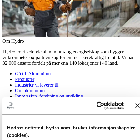
Om Hydro
Hydro er et ledende aluminium- og energiselskap som bygger
virksomheter og partnerskap for en mer bærekraftig fremtid. Vi har
32 000 ansatte fordelt på mer enn 140 lokasjoner i 40 land.
Gå til:
Aluminium
Produkter
Industrier vi leverer til
Om aluminium
Innovasjon, forskning og utvikling
Gå til:
Energi
Energi i Hydro
Hydro Rein
Kraftproduksjon og markedsoperasjoner
Hydros nettsted, hydro.com, bruker informasjonskapsler
Gå til:
Bærekraft
(cookies).
Vår tilnærming