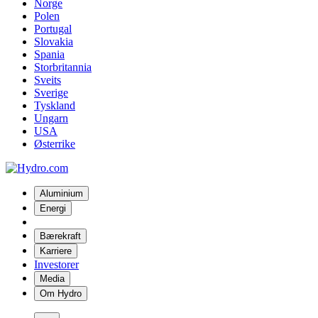
Norge
Polen
Portugal
Slovakia
Spania
Storbritannia
Sveits
Sverige
Tyskland
Ungarn
USA
Østerrike
Aluminium
Energi
Bærekraft
Karriere
Investorer
Media
Om Hydro