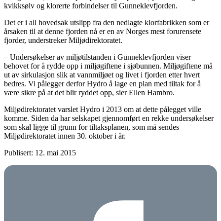
kvikksølv og klorerte forbindelser til Gunneklevfjorden.
Det er i all hovedsak utslipp fra den nedlagte klorfabrikken som er
årsaken til at denne fjorden nå er en av Norges mest forurensete
fjorder, understreker Miljødirektoratet.
– Undersøkelser av miljøtilstanden i Gunneklevfjorden viser
behovet for å rydde opp i miljøgiftene i sjøbunnen. Miljøgiftene må
ut av sirkulasjon slik at vannmiljøet og livet i fjorden etter hvert
bedres. Vi pålegger derfor Hydro å lage en plan med tiltak for å
være sikre på at det blir ryddet opp, sier Ellen Hambro.
Miljødirektoratet varslet Hydro i 2013 om at dette pålegget ville
komme. Siden da har selskapet gjennomført en rekke undersøkelser
som skal ligge til grunn for tiltaksplanen, som må sendes
Miljødirektoratet innen 30. oktober i år.
Publisert: 12. mai 2015