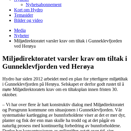
Nyhetsabonnement
Kort om Hydro
Temasider
Bilder og video
Media
Nyheter
Miljødirektoratet varsler krav om tiltak i Gunneklevfjorden
ved Herøya
Miljødirektoratet varsler krav om tiltak i
Gunneklevfjorden ved Herøya
Hydro har siden 2012 arbeidet med en plan for ytterligere miljøtiltak
i Gunneklevfjorden på Herøya. Selskapet er derfor godt rustet til å
møte Miljødirektoratets krav om en tiltaksplan innen fristen 30.
oktober.
– Vi har over flere år hatt konstruktiv dialog med Miljødirektoratet
og Porsgrunn kommune om situasjonen i Gunneklevfjorden. Vår
systematiske kartlegging av bunnforholdene viser at det er mer dyr,
planter og fisk der enn man skulle ha trodd og at det pågår en
naturlig prosess med kontinuerlig forbedring av bunnforholdene.
Derfor har konsentrasjonen av miljøgifter avtatt over tid, sier