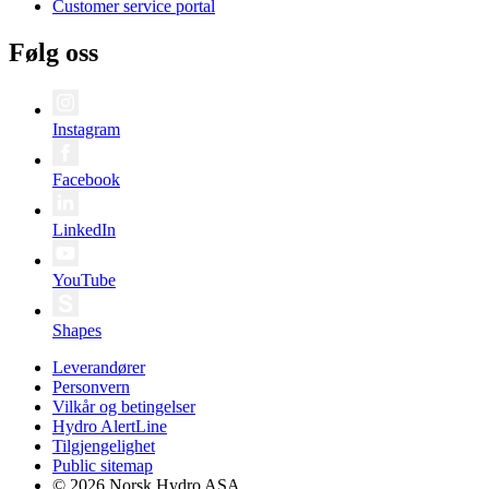
Customer service portal
Følg oss
Instagram
Facebook
LinkedIn
YouTube
Shapes
Leverandører
Personvern
Vilkår og betingelser
Hydro AlertLine
Tilgjengelighet
Public sitemap
© 2026 Norsk Hydro ASA