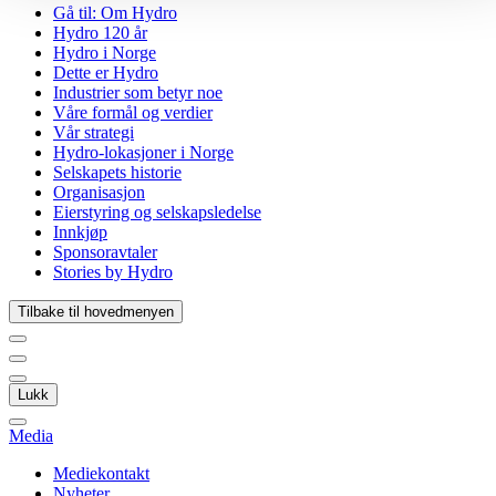
Gå til:
Om Hydro
Hydro 120 år
Hydro i Norge
Dette er Hydro
Industrier som betyr noe
Våre formål og verdier
Vår strategi
Hydro-lokasjoner i Norge
Selskapets historie
Organisasjon
Eierstyring og selskapsledelse
Innkjøp
Sponsoravtaler
Stories by Hydro
Tilbake til hovedmenyen
Lukk
Media
Mediekontakt
Nyheter