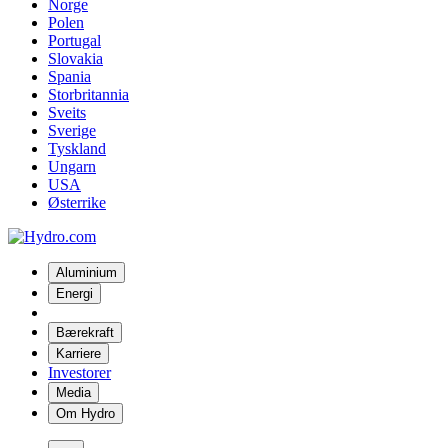
Norge
Polen
Portugal
Slovakia
Spania
Storbritannia
Sveits
Sverige
Tyskland
Ungarn
USA
Østerrike
Aluminium
Energi
Bærekraft
Karriere
Investorer
Media
Om Hydro