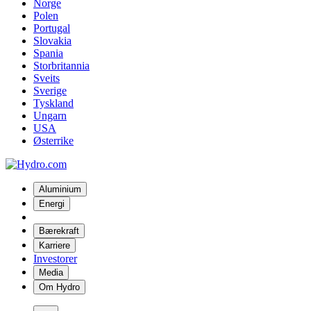
Norge
Polen
Portugal
Slovakia
Spania
Storbritannia
Sveits
Sverige
Tyskland
Ungarn
USA
Østerrike
Aluminium
Energi
Bærekraft
Karriere
Investorer
Media
Om Hydro