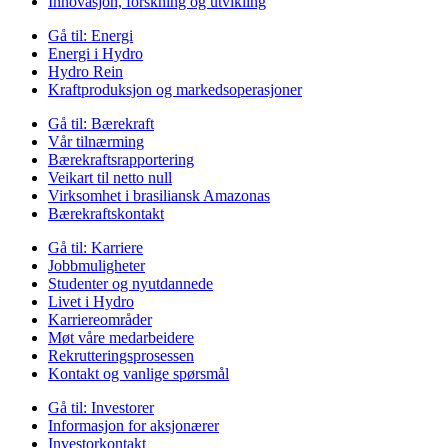
Innovasjon, forskning og utvikling
Gå til:
Energi
Energi i Hydro
Hydro Rein
Kraftproduksjon og markedsoperasjoner
Gå til:
Bærekraft
Vår tilnærming
Bærekraftsrapportering
Veikart til netto null
Virksomhet i brasiliansk Amazonas
Bærekraftskontakt
Gå til:
Karriere
Jobbmuligheter
Studenter og nyutdannede
Livet i Hydro
Karriereområder
Møt våre medarbeidere
Rekrutteringsprosessen
Kontakt og vanlige spørsmål
Gå til:
Investorer
Informasjon for aksjonærer
Investorkontakt