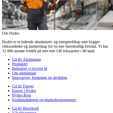
Om Hydro
Hydro er et ledende aluminium- og energiselskap som bygger
virksomheter og partnerskap for en mer bærekraftig fremtid. Vi har
32 000 ansatte fordelt på mer enn 140 lokasjoner i 40 land.
Gå til:
Aluminium
Produkter
Industrier vi leverer til
Om aluminium
Innovasjon, forskning og utvikling
Gå til:
Energi
Energi i Hydro
Hydro Rein
Kraftproduksjon og markedsoperasjoner
Gå til:
Bærekraft
Vår tilnærming