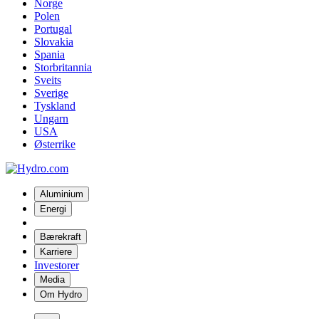
Norge
Polen
Portugal
Slovakia
Spania
Storbritannia
Sveits
Sverige
Tyskland
Ungarn
USA
Østerrike
Aluminium
Energi
Bærekraft
Karriere
Investorer
Media
Om Hydro