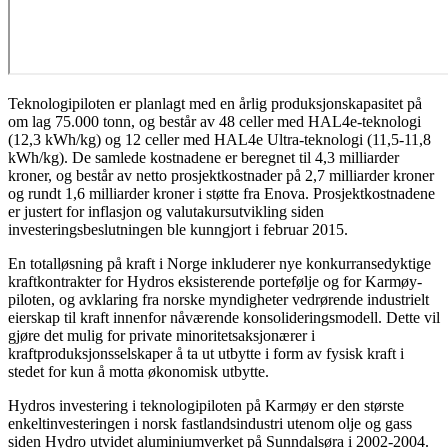
Teknologipiloten er planlagt med en årlig produksjonskapasitet på
om lag 75.000 tonn, og består av 48 celler med HAL4e-teknologi
(12,3 kWh/kg) og 12 celler med HAL4e Ultra-teknologi (11,5-11,8
kWh/kg). De samlede kostnadene er beregnet til 4,3 milliarder
kroner, og består av netto prosjektkostnader på 2,7 milliarder kroner
og rundt 1,6 milliarder kroner i støtte fra Enova. Prosjektkostnadene
er justert for inflasjon og valutakursutvikling siden
investeringsbeslutningen ble kunngjort i februar 2015.
En totalløsning på kraft i Norge inkluderer nye konkurransedyktige
kraftkontrakter for Hydros eksisterende portefølje og for Karmøy-
piloten, og avklaring fra norske myndigheter vedrørende industrielt
eierskap til kraft innenfor nåværende konsolideringsmodell. Dette vil
gjøre det mulig for private minoritetsaksjonærer i
kraftproduksjonsselskaper å ta ut utbytte i form av fysisk kraft i
stedet for kun å motta økonomisk utbytte.
Hydros investering i teknologipiloten på Karmøy er den største
enkeltinvesteringen i norsk fastlandsindustri utenom olje og gass
siden Hydro utvidet aluminiumverket på Sunndalsøra i 2002-2004.