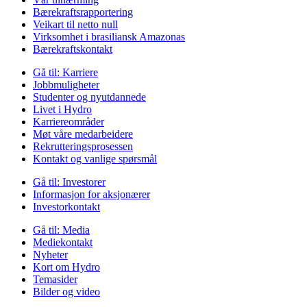
Bærekraftsrapportering
Veikart til netto null
Virksomhet i brasiliansk Amazonas
Bærekraftskontakt
Gå til:
Karriere
Jobbmuligheter
Studenter og nyutdannede
Livet i Hydro
Karriereområder
Møt våre medarbeidere
Rekrutteringsprosessen
Kontakt og vanlige spørsmål
Gå til:
Investorer
Informasjon for aksjonærer
Investorkontakt
Gå til:
Media
Mediekontakt
Nyheter
Kort om Hydro
Temasider
Bilder og video