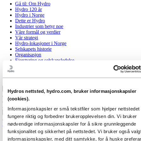
Gå til:
Om Hydro
Hydro 120 år
Hydro i Norge
Dette er Hydro
Industrier som betyr noe
Våre formål og verdier
Vår strategi
Hydro-lokasjoner i Norge
Selskapets historie
Organisasjon
Eierstyring og selskapsledelse
Innkjøp
Sponsoravtaler
Stories by Hydro
Tilbake til hovedmenyen
Hydros nettsted, hydro.com, bruker informasjonskapsler
(cookies).
Informasjonskapsler er små tekstfiler som hjelper nettstede
Lukk
fungere riktig og forbedrer brukeropplevelsen din. Vi bruker
nødvendige informasjonskapsler for å sikre grunnleggende
Media
funksjonalitet og sikkerhet på nettstedet. Vi bruker også valgf
Mediekontakt
informasjonskapsler, med ditt samtykke, for å huske prefer
Nyheter