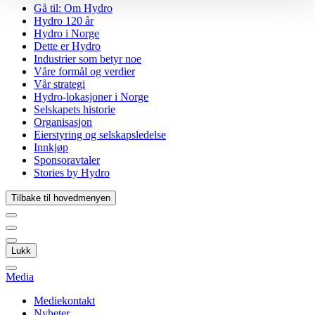
Gå til:
Om Hydro
Hydro 120 år
Hydro i Norge
Dette er Hydro
Industrier som betyr noe
Våre formål og verdier
Vår strategi
Hydro-lokasjoner i Norge
Selskapets historie
Organisasjon
Eierstyring og selskapsledelse
Innkjøp
Sponsoravtaler
Stories by Hydro
Tilbake til hovedmenyen
Lukk
Media
Mediekontakt
Nyheter