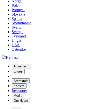
Norge
Polen
Portugal
Slovakia
Spania
Storbritannia
Sveits
Sverige
Tyskland
Ungarn
USA
Østerrike
Aluminium
Energi
Bærekraft
Karriere
Investorer
Media
Om Hydro