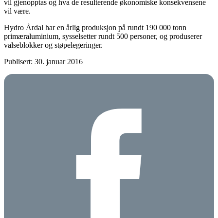
vil gjenopptas og hva de resulterende økonomiske konsekvensene
vil være.
Hydro Årdal har en årlig produksjon på rundt 190 000 tonn
primæraluminium, sysselsetter rundt 500 personer, og produserer
valseblokker og støpelegeringer.
Publisert: 30. januar 2016