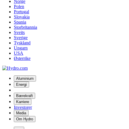
Norge
Polen
Portugal
Slovakia
Spania
Storbritannia
Sveits
Sverige
Tyskland
Ungarn
USA
Østerrike
Aluminium
Energi
Bærekraft
Karriere
Investorer
Media
Om Hydro