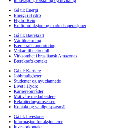
Innovasjon, forskning og utvikling
Gå til:
Energi
Energi i Hydro
Hydro Rein
Kraftproduksjon og markedsoperasjoner
Gå til:
Bærekraft
Vår tilnærming
Bærekraftsrapportering
Veikart til netto null
Virksomhet i brasiliansk Amazonas
Bærekraftskontakt
Gå til:
Karriere
Jobbmuligheter
Studenter og nyutdannede
Livet i Hydro
Karriereområder
Møt våre medarbeidere
Rekrutteringsprosessen
Kontakt og vanlige spørsmål
Gå til:
Investorer
Informasjon for aksjonærer
Investorkontakt