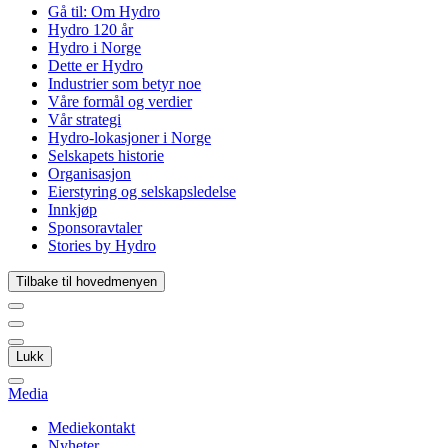
Gå til:
Om Hydro
Hydro 120 år
Hydro i Norge
Dette er Hydro
Industrier som betyr noe
Våre formål og verdier
Vår strategi
Hydro-lokasjoner i Norge
Selskapets historie
Organisasjon
Eierstyring og selskapsledelse
Innkjøp
Sponsoravtaler
Stories by Hydro
Tilbake til hovedmenyen
Lukk
Media
Mediekontakt
Nyheter