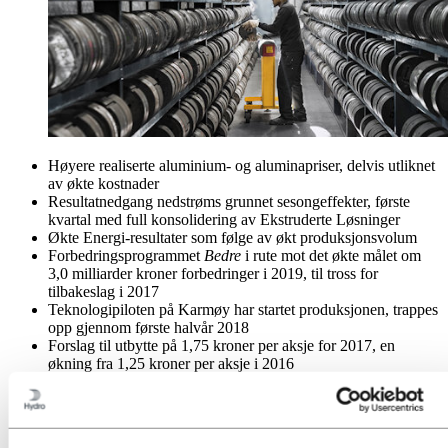
Høyere realiserte aluminium- og aluminapriser, delvis utliknet
av økte kostnader
Resultatnedgang nedstrøms grunnet sesongeffekter, første
kvartal med full konsolidering av Ekstruderte Løsninger
Økte Energi-resultater som følge av økt produksjonsvolum
Forbedringsprogrammet
Bedre
i rute mot det økte målet om
3,0 milliarder kroner forbedringer i 2019, til tross for
tilbakeslag i 2017
Teknologipiloten på Karmøy har startet produksjonen, trappes
opp gjennom første halvår 2018
Forslag til utbytte på 1,75 kroner per aksje for 2017, en
økning fra 1,25 kroner per aksje i 2016
4-5 % forventet vekst i global etterspørsel etter
primæraluminium i 2018, markedet stort sett i balanse