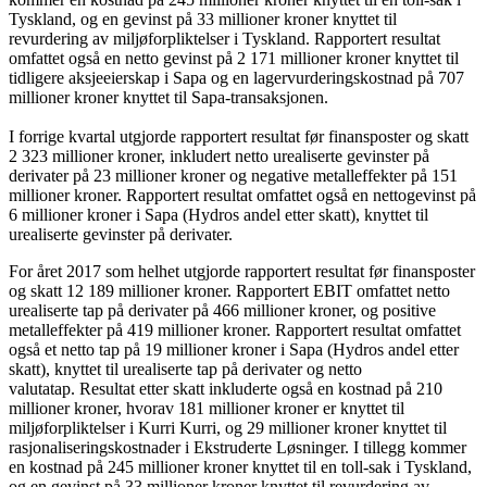
Tyskland, og en gevinst på 33 millioner kroner knyttet til
revurdering av miljøforpliktelser i Tyskland. Rapportert resultat
omfattet også en netto gevinst på 2 171 millioner kroner knyttet til
tidligere aksjeeierskap i Sapa og en lagervurderingskostnad på 707
millioner kroner knyttet til Sapa-transaksjonen.
I forrige kvartal utgjorde rapportert resultat før finansposter og skatt
2 323 millioner kroner, inkludert netto urealiserte gevinster på
derivater på 23 millioner kroner og negative metalleffekter på 151
millioner kroner. Rapportert resultat omfattet også en nettogevinst på
6 millioner kroner i Sapa (Hydros andel etter skatt), knyttet til
urealiserte gevinster på derivater.
For året 2017 som helhet utgjorde rapportert resultat før finansposter
og skatt 12 189 millioner kroner. Rapportert EBIT omfattet netto
urealiserte tap på derivater på 466 millioner kroner, og positive
metalleffekter på 419 millioner kroner. Rapportert resultat omfattet
også et netto tap på 19 millioner kroner i Sapa (Hydros andel etter
skatt), knyttet til urealiserte tap på derivater og netto
valutatap. Resultat etter skatt inkluderte også en kostnad på 210
millioner kroner, hvorav 181 millioner kroner er knyttet til
miljøforpliktelser i Kurri Kurri, og 29 millioner kroner knyttet til
rasjonaliseringskostnader i Ekstruderte Løsninger. I tillegg kommer
en kostnad på 245 millioner kroner knyttet til en toll-sak i Tyskland,
og en gevinst på 33 millioner kroner knyttet til revurdering av