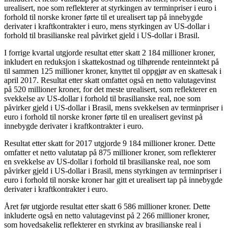
urealisert, noe som reflekterer at styrkingen av terminpriser i euro i
forhold til norske kroner førte til et urealisert tap på innebygde
derivater i kraftkontrakter i euro, mens styrkingen av US-dollar i
forhold til brasilianske real påvirket gjeld i US-dollar i Brasil.
I forrige kvartal utgjorde resultat etter skatt 2 184 millioner kroner,
inkludert en reduksjon i skattekostnad og tilhørende renteinntekt på
til sammen 125 millioner kroner, knyttet til oppgjør av en skattesak i
april 2017. Resultat etter skatt omfattet også en netto valutagevinst
på 520 millioner kroner, for det meste urealisert, som reflekterer en
svekkelse av US-dollar i forhold til brasilianske real, noe som
påvirker gjeld i US-dollar i Brasil, mens svekkelsen av terminpriser i
euro i forhold til norske kroner førte til en urealisert gevinst på
innebygde derivater i kraftkontrakter i euro.
Resultat etter skatt for 2017 utgjorde 9 184 millioner kroner. Dette
omfatter et netto valutatap på 875 millioner kroner, som reflekterer
en svekkelse av US-dollar i forhold til brasilianske real, noe som
påvirker gjeld i US-dollar i Brasil, mens styrkingen av terminpriser i
euro i forhold til norske kroner har gitt et urealisert tap på innebygde
derivater i kraftkontrakter i euro.
Året før utgjorde resultat etter skatt 6 586 millioner kroner. Dette
inkluderte også en netto valutagevinst på 2 266 millioner kroner,
som hovedsakelig reflekterer en styrking av brasilianske real i