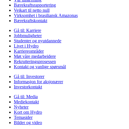
Bærekraftsrapportering
Veikart til netto null
Virksomhet i brasiliansk Amazonas
Bærekraftskontakt
Gå til:
Karriere
Jobbmuligheter
Studenter og nyutdannede
Livet i Hydro
Karriereområder
Møt våre medarbeidere
Rekrutteringsprosessen
Kontakt og vanlige spørsmål
Gå til:
Investorer
Informasjon for aksjonærer
Investorkontakt
Gå til:
Media
Mediekontakt
Nyheter
Kort om Hydro
Temasider
Bilder og video