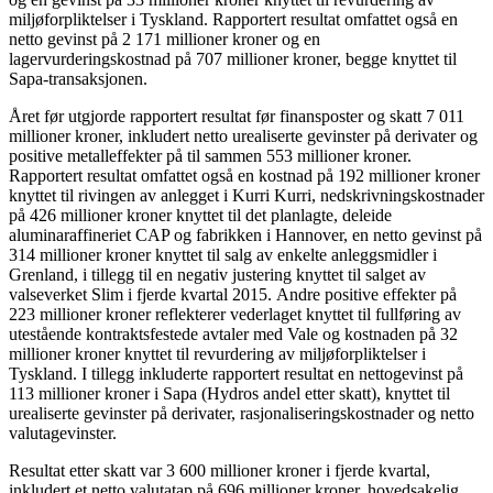
miljøforpliktelser i Tyskland. Rapportert resultat omfattet også en
netto gevinst på 2 171 millioner kroner og en
lagervurderingskostnad på 707 millioner kroner, begge knyttet til
Sapa-transaksjonen.
Året før utgjorde rapportert resultat før finansposter og skatt 7 011
millioner kroner, inkludert netto urealiserte gevinster på derivater og
positive metalleffekter på til sammen 553 millioner kroner.
Rapportert resultat omfattet også en kostnad på 192 millioner kroner
knyttet til rivingen av anlegget i Kurri Kurri, nedskrivningskostnader
på 426 millioner kroner knyttet til det planlagte, deleide
aluminaraffineriet CAP og fabrikken i Hannover, en netto gevinst på
314 millioner kroner knyttet til salg av enkelte anleggsmidler i
Grenland, i tillegg til en negativ justering knyttet til salget av
valseverket Slim i fjerde kvartal 2015. Andre positive effekter på
223 millioner kroner reflekterer vederlaget knyttet til fullføring av
utestående kontraktsfestede avtaler med Vale og kostnaden på 32
millioner kroner knyttet til revurdering av miljøforpliktelser i
Tyskland. I tillegg inkluderte rapportert resultat en nettogevinst på
113 millioner kroner i Sapa (Hydros andel etter skatt), knyttet til
urealiserte gevinster på derivater, rasjonaliseringskostnader og netto
valutagevinster.
Resultat etter skatt var 3 600 millioner kroner i fjerde kvartal,
inkludert et netto valutatap på 696 millioner kroner, hovedsakelig