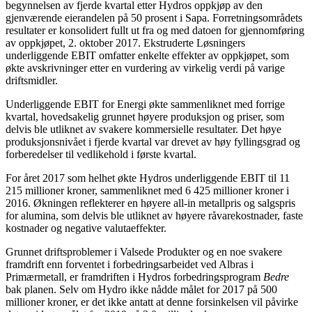
begynnelsen av fjerde kvartal etter Hydros oppkjøp av den
gjenværende eierandelen på 50 prosent i Sapa. Forretningsområdets
resultater er konsolidert fullt ut fra og med datoen for gjennomføring
av oppkjøpet, 2. oktober 2017. Ekstruderte Løsningers
underliggende EBIT omfatter enkelte effekter av oppkjøpet, som
økte avskrivninger etter en vurdering av virkelig verdi på varige
driftsmidler.
Underliggende EBIT for Energi økte sammenliknet med forrige
kvartal, hovedsakelig grunnet høyere produksjon og priser, som
delvis ble utliknet av svakere kommersielle resultater. Det høye
produksjonsnivået i fjerde kvartal var drevet av høy fyllingsgrad og
forberedelser til vedlikehold i første kvartal.
For året 2017 som helhet økte Hydros underliggende EBIT til 11
215 millioner kroner, sammenliknet med 6 425 millioner kroner i
2016. Økningen reflekterer en høyere all-in metallpris og salgspris
for alumina, som delvis ble utliknet av høyere råvarekostnader, faste
kostnader og negative valutaeffekter.
Grunnet driftsproblemer i Valsede Produkter og en noe svakere
framdrift enn forventet i forbedringsarbeidet ved Albras i
Primærmetall, er framdriften i Hydros forbedringsprogram
Bedre
bak planen. Selv om Hydro ikke nådde målet for 2017 på 500
millioner kroner, er det ikke antatt at denne forsinkelsen vil påvirke