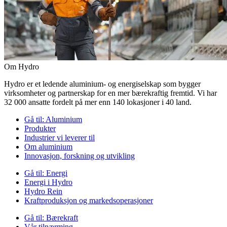
Om Hydro
Hydro er et ledende aluminium- og energiselskap som bygger
virksomheter og partnerskap for en mer bærekraftig fremtid. Vi har
32 000 ansatte fordelt på mer enn 140 lokasjoner i 40 land.
Gå til:
Aluminium
Produkter
Industrier vi leverer til
Om aluminium
Innovasjon, forskning og utvikling
Gå til:
Energi
Energi i Hydro
Hydro Rein
Kraftproduksjon og markedsoperasjoner
Gå til:
Bærekraft
Vår tilnærming