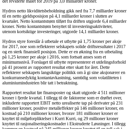
det reviderte målet for 2019 på 3,0 milliarder kroner.
Hydros netto likviditetsbeholdning gikk ned fra 7,7 milliarder kroner
til en netto gjeldsposisjon på 4,1 milliarder kroner i slutten av
kvartalet. Netto kontantstrøm tilført fra driften utgjorde 6,4 milliarder
kroner. Netto kontantstrøm benyttet til investeringsaktiviteter,
utenom kortsiktige investeringer, utgjorde 14,1 milliarder kroner.
Hydros styre foreslår å utbetale et utbytte på 1,75 kroner per aksje
for 2017, noe som reflekterer selskapets solide driftsresultater i 2017
og en sterk finansiell posisjon. Dette er en økning fra en utbetaling
på 1,25 kroner per aksje i 2016, som fortsatt anses som et
minimumsnivå. Forslaget til utbytte representerer et utdelingsforhold
på 41 prosent av rapportert resultat etter skatt for året. Dette
reflekterer selskapets langsiktige politikk om å gi sine aksjonærer en
konkurransedyktig kontantavkastning, samtidig som volatiliteten i
aluminiumindustrien blir tatt i betraktning.
Rapportert resultat før finansposter og skatt utgjorde 4 511 millioner
kroner i fjerde kvartal. I tillegg til de faktorene som er drøftet over,
inkluderte rapportert EBIT netto urealiserte tap på derivater på 231
millioner kroner, positive metalleffekter på 146 millioner kroner, en
kostnad på 210 millioner kroner, hvorav 181 millioner kroner er
knyttet til miljøforpliktelser i Kurri Kurri, og 29 millioner kroner
knyttet til rasjonaliseringskostnader i Ekstruderte Løsninger. I tillegg
kommer en kostnad på 245 millioner kroner knyttet til en toll-sak i