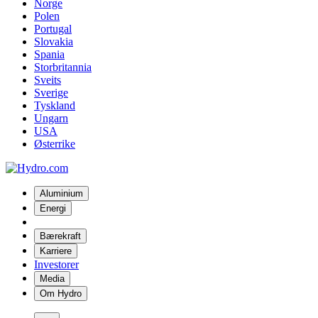
Norge
Polen
Portugal
Slovakia
Spania
Storbritannia
Sveits
Sverige
Tyskland
Ungarn
USA
Østerrike
Aluminium
Energi
Bærekraft
Karriere
Investorer
Media
Om Hydro