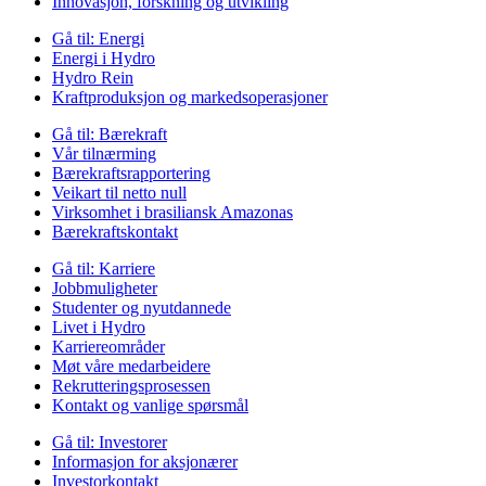
Innovasjon, forskning og utvikling
Gå til:
Energi
Energi i Hydro
Hydro Rein
Kraftproduksjon og markedsoperasjoner
Gå til:
Bærekraft
Vår tilnærming
Bærekraftsrapportering
Veikart til netto null
Virksomhet i brasiliansk Amazonas
Bærekraftskontakt
Gå til:
Karriere
Jobbmuligheter
Studenter og nyutdannede
Livet i Hydro
Karriereområder
Møt våre medarbeidere
Rekrutteringsprosessen
Kontakt og vanlige spørsmål
Gå til:
Investorer
Informasjon for aksjonærer
Investorkontakt