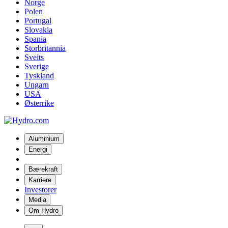
Norge
Polen
Portugal
Slovakia
Spania
Storbritannia
Sveits
Sverige
Tyskland
Ungarn
USA
Østerrike
Aluminium
Energi
Bærekraft
Karriere
Investorer
Media
Om Hydro