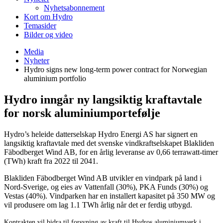
Nyhetsabonnement
Kort om Hydro
Temasider
Bilder og video
Media
Nyheter
Hydro signs new long-term power contract for Norwegian
aluminium portfolio
Hydro inngår ny langsiktig kraftavtale
for norsk aluminiumportefølje
Hydro’s heleide datterselskap Hydro Energi AS har signert en
langsiktig kraftavtale med det svenske vindkraftselskapet Blakliden
Fäbodberget Wind AB, for en årlig leveranse av 0,66 terrawatt-timer
(TWh) kraft fra 2022 til 2041.
Blakliden Fäbodberget Wind AB utvikler en vindpark på land i
Nord-Sverige, og eies av Vattenfall (30%), PKA Funds (30%) og
Vestas (40%). Vindparken har en installert kapasitet på 350 MW og
vil produsere om lag 1.1 TWh årlig når det er ferdig utbygd.
Kontrakten vil bidra til forsyning av kraft til Hydros aluminiumverk i