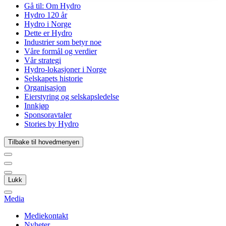
Gå til:
Om Hydro
Hydro 120 år
Hydro i Norge
Dette er Hydro
Industrier som betyr noe
Våre formål og verdier
Vår strategi
Hydro-lokasjoner i Norge
Selskapets historie
Organisasjon
Eierstyring og selskapsledelse
Innkjøp
Sponsoravtaler
Stories by Hydro
Tilbake til hovedmenyen
Lukk
Media
Mediekontakt
Nyheter