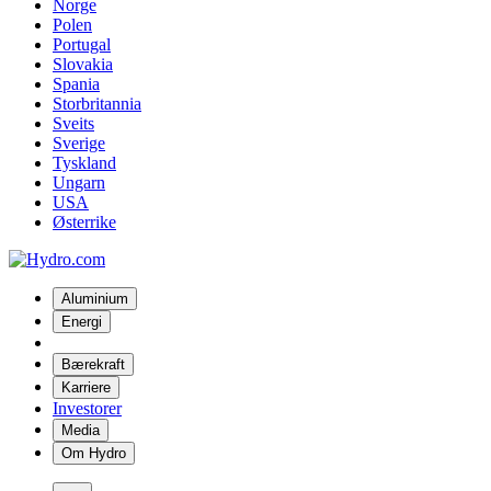
Norge
Polen
Portugal
Slovakia
Spania
Storbritannia
Sveits
Sverige
Tyskland
Ungarn
USA
Østerrike
Aluminium
Energi
Bærekraft
Karriere
Investorer
Media
Om Hydro