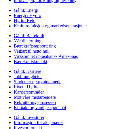
Innovasjon, forskning og utvikling
Gå til:
Energi
Energi i Hydro
Hydro Rein
Kraftproduksjon og markedsoperasjoner
Gå til:
Bærekraft
Vår tilnærming
Bærekraftsrapportering
Veikart til netto null
Virksomhet i brasiliansk Amazonas
Bærekraftskontakt
Gå til:
Karriere
Jobbmuligheter
Studenter og nyutdannede
Livet i Hydro
Karriereområder
Møt våre medarbeidere
Rekrutteringsprosessen
Kontakt og vanlige spørsmål
Gå til:
Investorer
Informasjon for aksjonærer
Investorkontakt