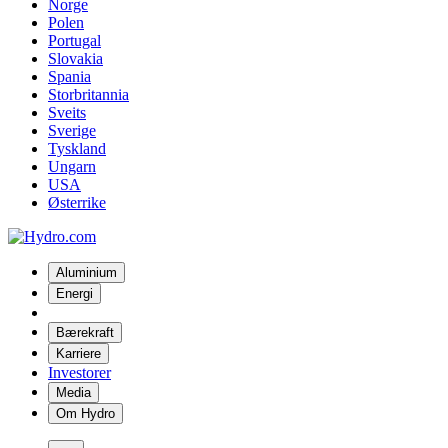
Norge
Polen
Portugal
Slovakia
Spania
Storbritannia
Sveits
Sverige
Tyskland
Ungarn
USA
Østerrike
Aluminium
Energi
Bærekraft
Karriere
Investorer
Media
Om Hydro