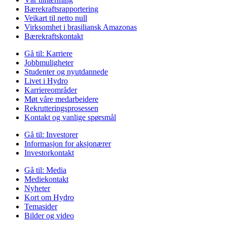
Bærekraftsrapportering
Veikart til netto null
Virksomhet i brasiliansk Amazonas
Bærekraftskontakt
Gå til:
Karriere
Jobbmuligheter
Studenter og nyutdannede
Livet i Hydro
Karriereområder
Møt våre medarbeidere
Rekrutteringsprosessen
Kontakt og vanlige spørsmål
Gå til:
Investorer
Informasjon for aksjonærer
Investorkontakt
Gå til:
Media
Mediekontakt
Nyheter
Kort om Hydro
Temasider
Bilder og video