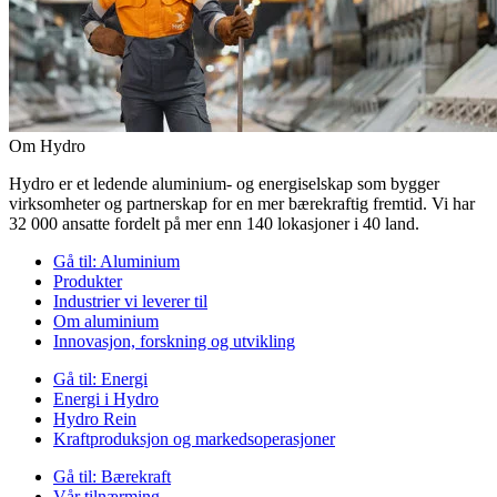
Om Hydro
Hydro er et ledende aluminium- og energiselskap som bygger
virksomheter og partnerskap for en mer bærekraftig fremtid. Vi har
32 000 ansatte fordelt på mer enn 140 lokasjoner i 40 land.
Gå til:
Aluminium
Produkter
Industrier vi leverer til
Om aluminium
Innovasjon, forskning og utvikling
Gå til:
Energi
Energi i Hydro
Hydro Rein
Kraftproduksjon og markedsoperasjoner
Gå til:
Bærekraft
Vår tilnærming