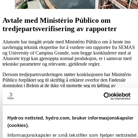
Avtale med Ministério Público om
tredjepartsverifisering av rapporter
Alunorte har inngått avtale med Ministério Público om å hente inn
uavhengig teknisk ekspertise for å vurdere om rapporter fra SEMAS
og University of Campina Grande, som begge konkluderer med at
Alunorte trygt kan gjenoppta normal produksjon, er i samsvar med
tekniske parametere og relevante, gjeldende regler.
Dersom tredjepartsvurderingen støtter konklusjonen har Ministério
Público forpliktet seg til skriftlig å erklære overfor den Føderale
domstolen i Belem at de ikke vil motsette seg en løfting av
produksjonsembargoen. Avtalen definerer en tidslinje for
vurderingen, som skal være ferdig i løpet av april. Avtalen
inkluderer ikke en tidslinje for avgjørelsen som skal fattes av retten.
Dato satt av den føderale domstolen for
Hydros nettsted, hydro.com, bruker informasjonskapsler
høring om embargoene på Alunorte
(cookies).
Informasjonskapsler er små tekstfiler som hjelper nettstedet
Den føderale domstolen i Belem har innkalt til høring 4. april