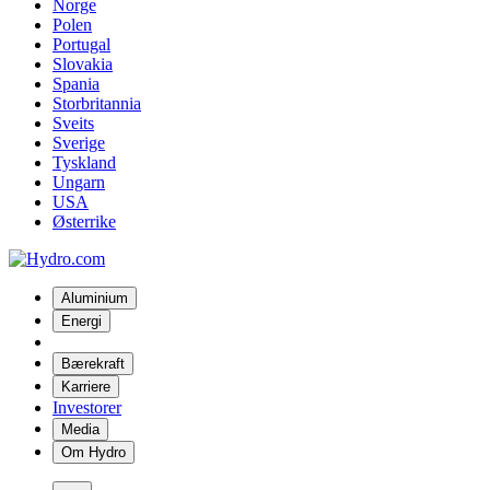
Norge
Polen
Portugal
Slovakia
Spania
Storbritannia
Sveits
Sverige
Tyskland
Ungarn
USA
Østerrike
Aluminium
Energi
Bærekraft
Karriere
Investorer
Media
Om Hydro