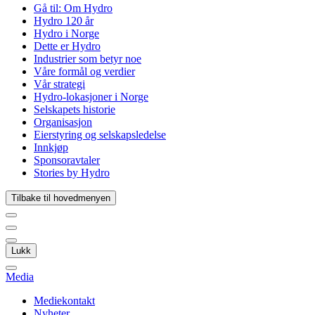
Gå til:
Om Hydro
Hydro 120 år
Hydro i Norge
Dette er Hydro
Industrier som betyr noe
Våre formål og verdier
Vår strategi
Hydro-lokasjoner i Norge
Selskapets historie
Organisasjon
Eierstyring og selskapsledelse
Innkjøp
Sponsoravtaler
Stories by Hydro
Tilbake til hovedmenyen
Lukk
Media
Mediekontakt
Nyheter