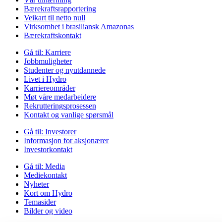
Bærekraftsrapportering
Veikart til netto null
Virksomhet i brasiliansk Amazonas
Bærekraftskontakt
Gå til:
Karriere
Jobbmuligheter
Studenter og nyutdannede
Livet i Hydro
Karriereområder
Møt våre medarbeidere
Rekrutteringsprosessen
Kontakt og vanlige spørsmål
Gå til:
Investorer
Informasjon for aksjonærer
Investorkontakt
Gå til:
Media
Mediekontakt
Nyheter
Kort om Hydro
Temasider
Bilder og video