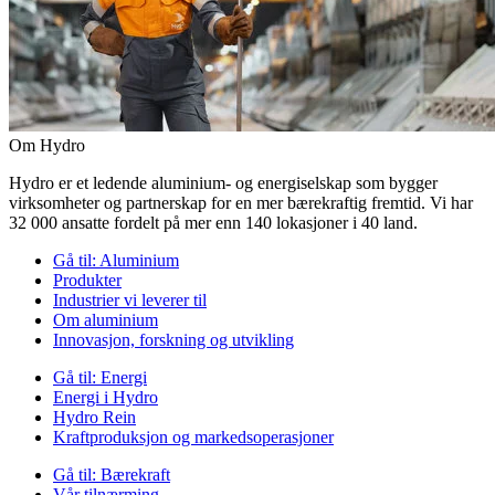
Om Hydro
Hydro er et ledende aluminium- og energiselskap som bygger
virksomheter og partnerskap for en mer bærekraftig fremtid. Vi har
32 000 ansatte fordelt på mer enn 140 lokasjoner i 40 land.
Gå til:
Aluminium
Produkter
Industrier vi leverer til
Om aluminium
Innovasjon, forskning og utvikling
Gå til:
Energi
Energi i Hydro
Hydro Rein
Kraftproduksjon og markedsoperasjoner
Gå til:
Bærekraft
Vår tilnærming