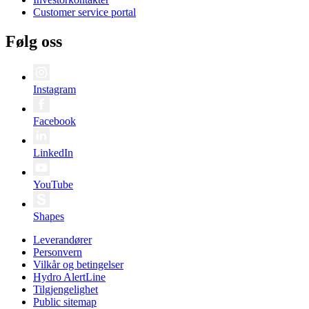
Customer service portal
Følg oss
Instagram
Facebook
LinkedIn
YouTube
Shapes
Leverandører
Personvern
Vilkår og betingelser
Hydro AlertLine
Tilgjengelighet
Public sitemap