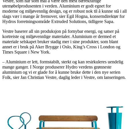
Vestre, som har som mål å være den mest bærekraftige
utemøbelprodusenten i verden. Aluminium er godt egnet for
moderne og miljøvennlig design, og er robust nok til å kunne stå i all
slags vær i mange år fremover, sier Egil Hogna, konserndirektør for
Hydros forretningsområde Extruded Solutions, tidligere Sapa.
Vestre baserer all sin produksjon på fornybar energi, og satser på
kortreiste og miljøvennlige materialer. Aluminium er dermed et
materiale selskapet bruker stadig mer i sine produkter, som blant
annet er i bruk på Aker Brygge i Oslo, King’s Cross i London og
Times Square i New York.
– Aluminium er lett, formstabilt, sterkt og kan resirkuleres uendelig
mange ganger. I Norge produserer Hydro verdens grønneste
aluminium og vi er glade for å kunne bruke dette i den nye serien
Folk, sier Jan Christian Vestre, daglig leder i Vestre, om lanseringen.