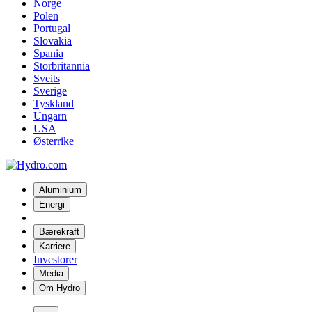
Norge
Polen
Portugal
Slovakia
Spania
Storbritannia
Sveits
Sverige
Tyskland
Ungarn
USA
Østerrike
Aluminium
Energi
Bærekraft
Karriere
Investorer
Media
Om Hydro