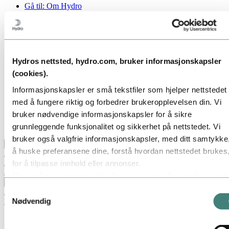
Gå til:
Om Hydro
Hydro 120 år
Hydro i Norge
Dette er Hydro
Industrier som betyr noe
Våre formål og verdier
Hydros nettsted, hydro.com, bruker informasjonskapsler
Vår strategi
Hydro-lokasjoner i Norge
(cookies).
Selskapets historie
Organisasjon
Informasjonskapsler er små tekstfiler som hjelper nettstedet
Eierstyring og selskapsledelse
med å fungere riktig og forbedrer brukeropplevelsen din. Vi
Innkjøp
bruker nødvendige informasjonskapsler for å sikre
Sponsoravtaler
Stories by Hydro
grunnleggende funksjonalitet og sikkerhet på nettstedet. Vi
bruker også valgfrie informasjonskapsler, med ditt samtykke,
Tilbake til hovedmenyen
å huske preferansene dine, forstå hvordan nettstedet brukes
for å tilpasse innhold eller annonser.
Noen informasjonskapsler plasseres av tredjepartsleverandø
Lukk
hvis verktøy vi bruker for sikkerhet, analyse eller annonserin
Samtykkevalg
Disse tredjepartene kan kombinere informasjon innhentet fra
Nødvendig
Media
bruk av vårt nettsted med annen informasjon du har gitt dem
Mediekontakt
eller som de har samlet inn gjennom din bruk av deres tjenes
Nyheter