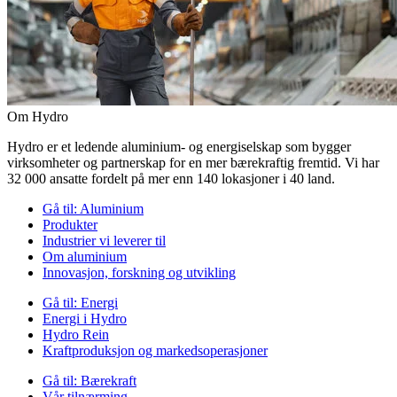
Om Hydro
Hydro er et ledende aluminium- og energiselskap som bygger
virksomheter og partnerskap for en mer bærekraftig fremtid. Vi har
32 000 ansatte fordelt på mer enn 140 lokasjoner i 40 land.
Gå til:
Aluminium
Produkter
Industrier vi leverer til
Om aluminium
Innovasjon, forskning og utvikling
Gå til:
Energi
Energi i Hydro
Hydro Rein
Kraftproduksjon og markedsoperasjoner
Gå til:
Bærekraft
Vår tilnærming