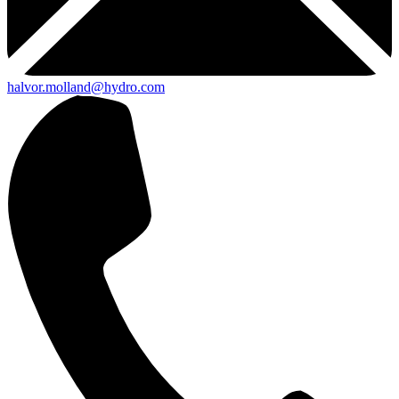
halvor.molland@hydro.com