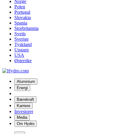
Norge
Polen
Portugal
Slovakia
Spania
Storbritannia
Sveits
Sverige
Tyskland
Ungarn
USA
Østerrike
Aluminium
Energi
Bærekraft
Karriere
Investorer
Media
Om Hydro