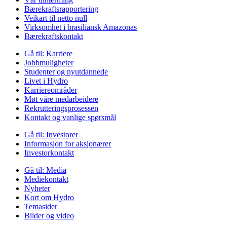
Bærekraftsrapportering
Veikart til netto null
Virksomhet i brasiliansk Amazonas
Bærekraftskontakt
Gå til:
Karriere
Jobbmuligheter
Studenter og nyutdannede
Livet i Hydro
Karriereområder
Møt våre medarbeidere
Rekrutteringsprosessen
Kontakt og vanlige spørsmål
Gå til:
Investorer
Informasjon for aksjonærer
Investorkontakt
Gå til:
Media
Mediekontakt
Nyheter
Kort om Hydro
Temasider
Bilder og video