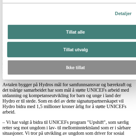
Detaljer
Foto: UNICEF
Tillat alle
UNICEF er til stede i over 190 land og områder for å redde barns
liv, for å forsvare barns rettigheter og for å hjelpe dem med å nå sitt
potensial – fra tidlig barndom til ungdom. Fokus på utdanning og
Tillat utvalg
kompetanseutvikling er kjernen i Hydros strategi for
samfunnsansvar og samsvarer med flere av UNICEFs
satsingsområder. Dette styrkes av UNICEFs globale nærvær og
Ikke tillat
Hydros internasjonale tilstedeværelse, og har vært viktige drivere
bak dette partnerskapet.
Avtalen bygger på Hydros mål for samfunnsansvar og bærekraft og
det toårige samarbeidet har som mål å støtte UNICEFs arbeid med
utdanning og kompetanseutvikling for barn og unge i land der
Hydro er til stede. Som en del av dette signaturpartnerskapet vil
Hydro bidra med 1,5 millioner kroner årlig for å støtte UNICEFs
arbeid.
– Vi har valgt å bidra til UNICEFs program "Upshift", som særlig
retter seg mot ungdom i lav- til mellominntektsland som er i sårbare
situasjoner. Vi tror på utvikling av ungdom som driver for sosial