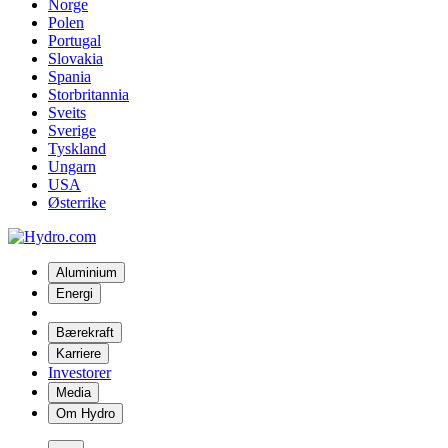
Norge
Polen
Portugal
Slovakia
Spania
Storbritannia
Sveits
Sverige
Tyskland
Ungarn
USA
Østerrike
Aluminium
Energi
Bærekraft
Karriere
Investorer
Media
Om Hydro