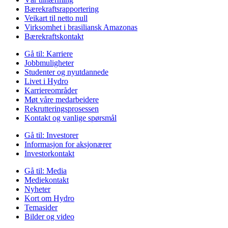
Bærekraftsrapportering
Veikart til netto null
Virksomhet i brasiliansk Amazonas
Bærekraftskontakt
Gå til:
Karriere
Jobbmuligheter
Studenter og nyutdannede
Livet i Hydro
Karriereområder
Møt våre medarbeidere
Rekrutteringsprosessen
Kontakt og vanlige spørsmål
Gå til:
Investorer
Informasjon for aksjonærer
Investorkontakt
Gå til:
Media
Mediekontakt
Nyheter
Kort om Hydro
Temasider
Bilder og video