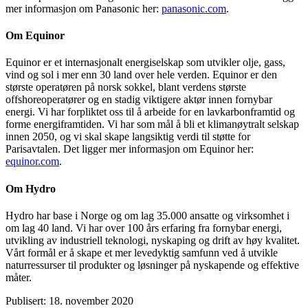
mer informasjon om Panasonic her:
panasonic.com
.
Om Equinor
Equinor er et internasjonalt energiselskap som utvikler olje, gass,
vind og sol i mer enn 30 land over hele verden. Equinor er den
største operatøren på norsk sokkel, blant verdens største
offshoreoperatører og en stadig viktigere aktør innen fornybar
energi. Vi har forpliktet oss til å arbeide for en lavkarbonframtid og
forme energiframtiden. Vi har som mål å bli et klimanøytralt selskap
innen 2050, og vi skal skape langsiktig verdi til støtte for
Parisavtalen. Det ligger mer informasjon om Equinor her:
equinor.com
.
Om Hydro
Hydro har base i Norge og om lag 35.000 ansatte og virksomhet i
om lag 40 land. Vi har over 100 års erfaring fra fornybar energi,
utvikling av industriell teknologi, nyskaping og drift av høy kvalitet.
Vårt formål er å skape et mer levedyktig samfunn ved å utvikle
naturressurser til produkter og løsninger på nyskapende og effektive
måter.
Publisert: 18. november 2020