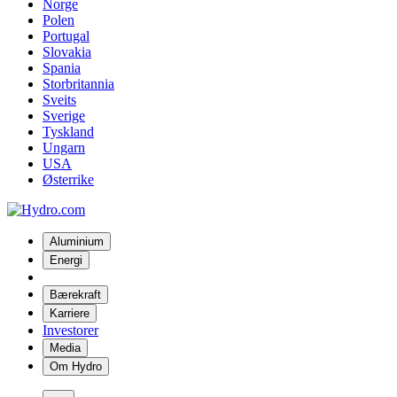
Norge
Polen
Portugal
Slovakia
Spania
Storbritannia
Sveits
Sverige
Tyskland
Ungarn
USA
Østerrike
Aluminium
Energi
Bærekraft
Karriere
Investorer
Media
Om Hydro