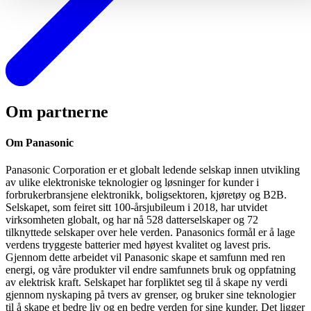
Om partnerne
Om Panasonic
Panasonic Corporation er et globalt ledende selskap innen utvikling
av ulike elektroniske teknologier og løsninger for kunder i
forbrukerbransjene elektronikk, boligsektoren, kjøretøy og B2B.
Selskapet, som feiret sitt 100-årsjubileum i 2018, har utvidet
virksomheten globalt, og har nå 528 datterselskaper og 72
tilknyttede selskaper over hele verden. Panasonics formål er å lage
verdens tryggeste batterier med høyest kvalitet og lavest pris.
Gjennom dette arbeidet vil Panasonic skape et samfunn med ren
energi, og våre produkter vil endre samfunnets bruk og oppfatning
av elektrisk kraft. Selskapet har forpliktet seg til å skape ny verdi
gjennom nyskaping på tvers av grenser, og bruker sine teknologier
til å skape et bedre liv og en bedre verden for sine kunder. Det ligger