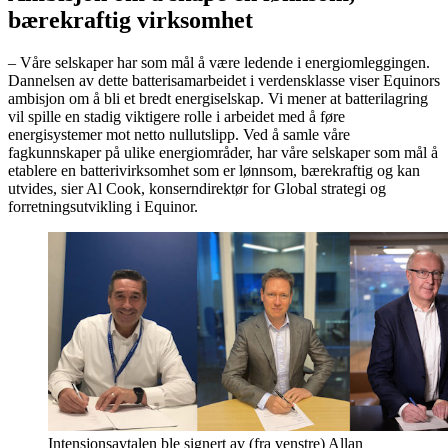
bærekraftig virksomhet
– Våre selskaper har som mål å være ledende i energiomleggingen.
Dannelsen av dette batterisamarbeidet i verdensklasse viser Equinors
ambisjon om å bli et bredt energiselskap. Vi mener at batterilagring
vil spille en stadig viktigere rolle i arbeidet med å føre
energisystemer mot netto nullutslipp. Ved å samle våre
fagkunnskaper på ulike energiområder, har våre selskaper som mål å
etablere en batterivirksomhet som er lønnsom, bærekraftig og kan
utvides, sier Al Cook, konserndirektør for Global strategi og
forretningsutvikling i Equinor.
Intensjonsavtalen ble signert av (fra venstre) Allan