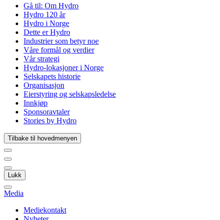
Gå til:
Om Hydro
Hydro 120 år
Hydro i Norge
Dette er Hydro
Industrier som betyr noe
Våre formål og verdier
Vår strategi
Hydro-lokasjoner i Norge
Selskapets historie
Organisasjon
Eierstyring og selskapsledelse
Innkjøp
Sponsoravtaler
Stories by Hydro
Tilbake til hovedmenyen
Lukk
Media
Mediekontakt
Nyheter