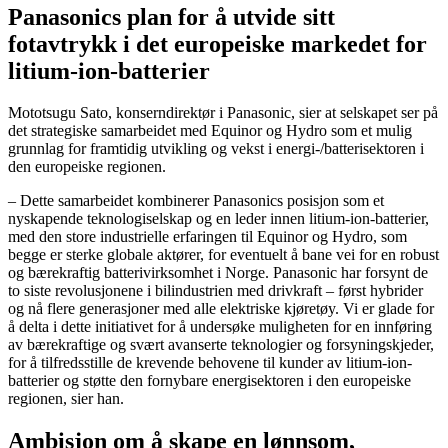
Panasonics plan for å utvide sitt
fotavtrykk i det europeiske markedet for
litium-ion-batterier
Mototsugu Sato, konserndirektør i Panasonic, sier at selskapet ser på
det strategiske samarbeidet med Equinor og Hydro som et mulig
grunnlag for framtidig utvikling og vekst i energi-/batterisektoren i
den europeiske regionen.
– Dette samarbeidet kombinerer Panasonics posisjon som et
nyskapende teknologiselskap og en leder innen litium-ion-batterier,
med den store industrielle erfaringen til Equinor og Hydro, som
begge er sterke globale aktører, for eventuelt å bane vei for en robust
og bærekraftig batterivirksomhet i Norge. Panasonic har forsynt de
to siste revolusjonene i bilindustrien med drivkraft – først hybrider
og nå flere generasjoner med alle elektriske kjøretøy. Vi er glade for
å delta i dette initiativet for å undersøke muligheten for en innføring
av bærekraftige og svært avanserte teknologier og forsyningskjeder,
for å tilfredsstille de krevende behovene til kunder av litium-ion-
batterier og støtte den fornybare energisektoren i den europeiske
regionen, sier han.
Ambisjon om å skape en lønnsom,