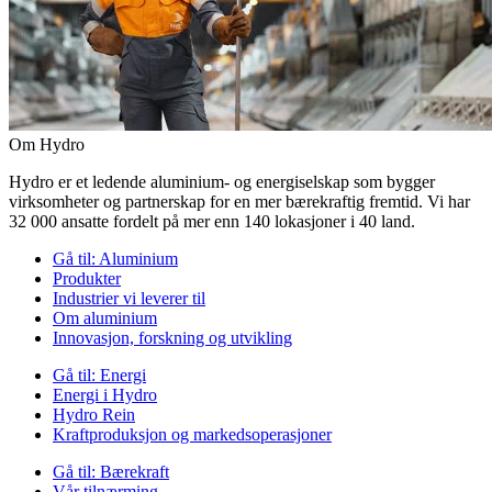
Om Hydro
Hydro er et ledende aluminium- og energiselskap som bygger
virksomheter og partnerskap for en mer bærekraftig fremtid. Vi har
32 000 ansatte fordelt på mer enn 140 lokasjoner i 40 land.
Gå til:
Aluminium
Produkter
Industrier vi leverer til
Om aluminium
Innovasjon, forskning og utvikling
Gå til:
Energi
Energi i Hydro
Hydro Rein
Kraftproduksjon og markedsoperasjoner
Gå til:
Bærekraft
Vår tilnærming