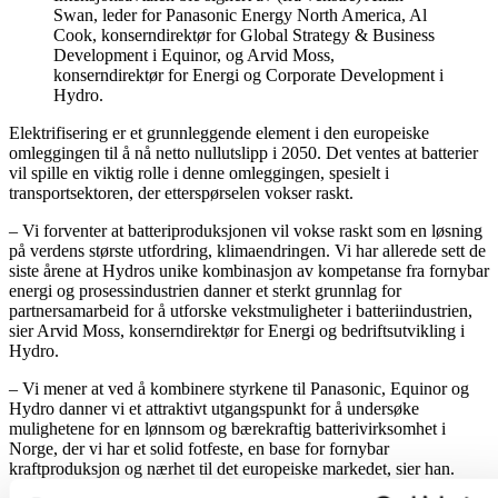
Swan, leder for Panasonic Energy North America, Al
Cook, konserndirektør for Global Strategy & Business
Development i Equinor, og Arvid Moss,
konserndirektør for Energi og Corporate Development i
Hydro.
Elektrifisering er et grunnleggende element i den europeiske
omleggingen til å nå netto nullutslipp i 2050. Det ventes at batterier
vil spille en viktig rolle i denne omleggingen, spesielt i
transportsektoren, der etterspørselen vokser raskt.
– Vi forventer at batteriproduksjonen vil vokse raskt som en løsning
på verdens største utfordring, klimaendringen. Vi har allerede sett de
siste årene at Hydros unike kombinasjon av kompetanse fra fornybar
energi og prosessindustrien danner et sterkt grunnlag for
partnersamarbeid for å utforske vekstmuligheter i batteriindustrien,
sier Arvid Moss, konserndirektør for Energi og bedriftsutvikling i
Hydro.
– Vi mener at ved å kombinere styrkene til Panasonic, Equinor og
Hydro danner vi et attraktivt utgangspunkt for å undersøke
mulighetene for en lønnsom og bærekraftig batterivirksomhet i
Norge, der vi har et solid fotfeste, en base for fornybar
kraftproduksjon og nærhet til det europeiske markedet, sier han.