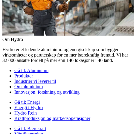
Om Hydro
Hydro er et ledende aluminium- og energiselskap som bygger
virksomheter og partnerskap for en mer bærekraftig fremtid. Vi har
32 000 ansatte fordelt på mer enn 140 lokasjoner i 40 land.
Gå til:
Aluminium
Produkter
Industrier vi leverer til
Om aluminium
Innovasjon, forskning og utvikling
Gå til:
Energi
Energi i Hydro
Hydro Rein
Kraftproduksjon og markedsoperasjoner
Gå til:
Bærekraft
Vår tilnærming