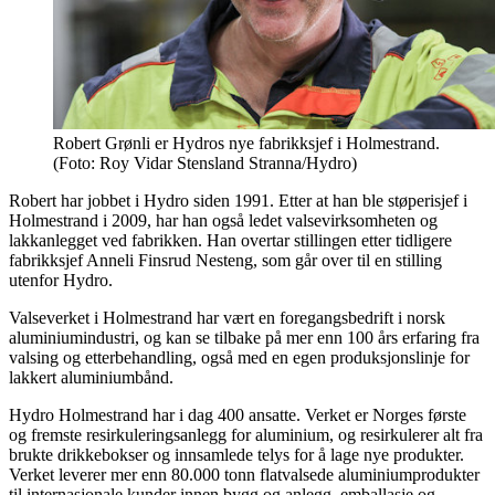
Robert Grønli er Hydros nye fabrikksjef i Holmestrand.
(Foto: Roy Vidar Stensland Stranna/Hydro)
Robert har jobbet i Hydro siden 1991. Etter at han ble støperisjef i
Holmestrand i 2009, har han også ledet valsevirksomheten og
lakkanlegget ved fabrikken. Han overtar stillingen etter tidligere
fabrikksjef Anneli Finsrud Nesteng, som går over til en stilling
utenfor Hydro.
Valseverket i Holmestrand har vært en foregangsbedrift i norsk
aluminiumindustri, og kan se tilbake på mer enn 100 års erfaring fra
valsing og etterbehandling, også med en egen produksjonslinje for
lakkert aluminiumbånd.
Hydro Holmestrand har i dag 400 ansatte. Verket er Norges første
og fremste resirkuleringsanlegg for aluminium, og resirkulerer alt fra
brukte drikkebokser og innsamlede telys for å lage nye produkter.
Verket leverer mer enn 80.000 tonn flatvalsede aluminiumprodukter
til internasjonale kunder innen bygg og anlegg, emballasje og