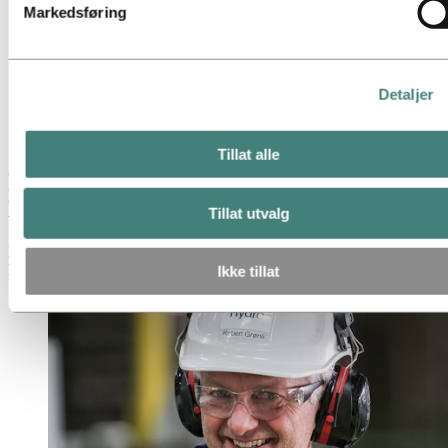
Markedsføring
Nyhetsabonnement
Kort om Hydro
Temasider
Bilder og video
Detaljer
Media
Nyheter
Robert Grønli ny sjef for Hydro Holmestrand
Tillat alle
Robert Grønli ny sjef for Hydro
Holmestrand
Tillat utvalg
Robert Grønli er utnevnt som ny fabrikksjef ved Hydros valseverk i
Holmestrand med virkning fra 1. mai 2020.
Ikke tillat