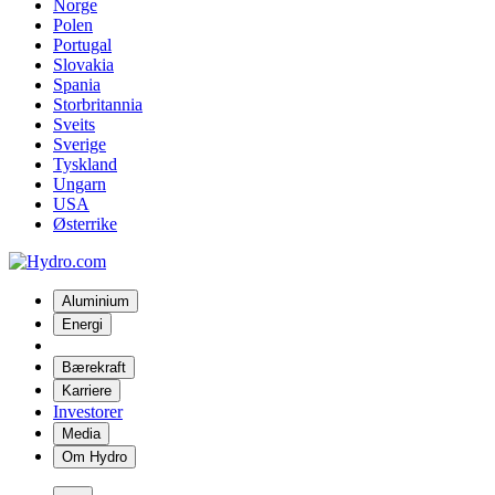
Norge
Polen
Portugal
Slovakia
Spania
Storbritannia
Sveits
Sverige
Tyskland
Ungarn
USA
Østerrike
Aluminium
Energi
Bærekraft
Karriere
Investorer
Media
Om Hydro