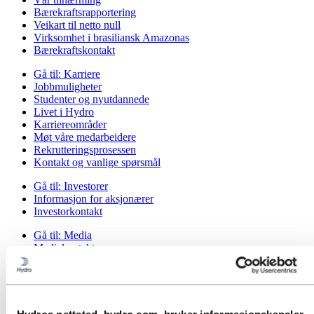
Bærekraftsrapportering
Veikart til netto null
Virksomhet i brasiliansk Amazonas
Bærekraftskontakt
Gå til:
Karriere
Jobbmuligheter
Studenter og nyutdannede
Livet i Hydro
Karriereområder
Møt våre medarbeidere
Rekrutteringsprosessen
Kontakt og vanlige spørsmål
Gå til:
Investorer
Informasjon for aksjonærer
Investorkontakt
Gå til:
Media
Mediekontakt
Nyheter
Kort om Hydro
Temasider
Bilder og video