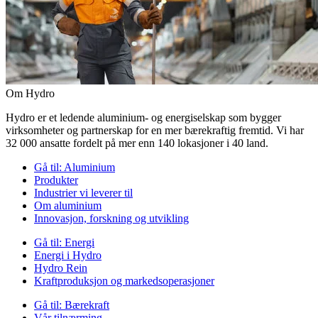
Om Hydro
Hydro er et ledende aluminium- og energiselskap som bygger
virksomheter og partnerskap for en mer bærekraftig fremtid. Vi har
32 000 ansatte fordelt på mer enn 140 lokasjoner i 40 land.
Gå til:
Aluminium
Produkter
Industrier vi leverer til
Om aluminium
Innovasjon, forskning og utvikling
Gå til:
Energi
Energi i Hydro
Hydro Rein
Kraftproduksjon og markedsoperasjoner
Gå til:
Bærekraft
Vår tilnærming