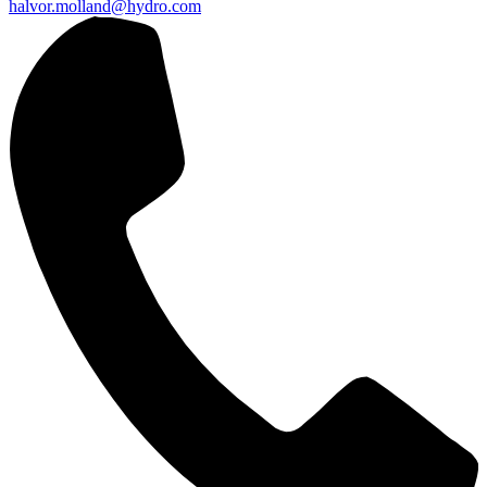
halvor.molland@hydro.com