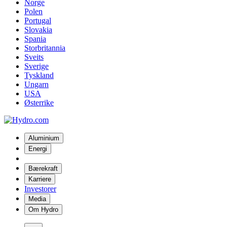
Norge
Polen
Portugal
Slovakia
Spania
Storbritannia
Sveits
Sverige
Tyskland
Ungarn
USA
Østerrike
Aluminium
Energi
Bærekraft
Karriere
Investorer
Media
Om Hydro