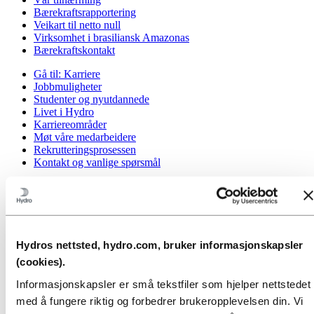
Bærekraftsrapportering
Veikart til netto null
Virksomhet i brasiliansk Amazonas
Bærekraftskontakt
Gå til:
Karriere
Jobbmuligheter
Studenter og nyutdannede
Livet i Hydro
Karriereområder
Møt våre medarbeidere
Rekrutteringsprosessen
Kontakt og vanlige spørsmål
Gå til:
Investorer
Informasjon for aksjonærer
Investorkontakt
Gå til:
Media
Hydros nettsted, hydro.com, bruker informasjonskapsler
Mediekontakt
Nyheter
(cookies).
Kort om Hydro
Informasjonskapsler er små tekstfiler som hjelper nettstedet
Temasider
Bilder og video
med å fungere riktig og forbedrer brukeropplevelsen din. Vi