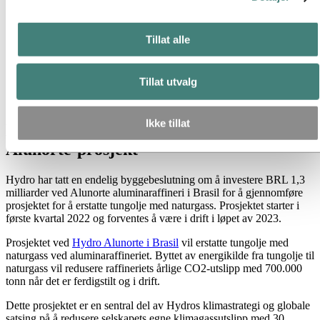
Nyhetsabonnement
Kort om Hydro
Temasider
Tillat alle
Bilder og video
Media
Tillat utvalg
Nyheter
Hydro tar endelig byggebeslutning for Alunorte-prosjekt
Ikke tillat
Hydro tar endelig byggebeslutning for
Alunorte-prosjekt
Hydro har tatt en endelig byggebeslutning om å investere BRL 1,3
milliarder ved Alunorte aluminaraffineri i Brasil for å gjennomføre
prosjektet for å erstatte tungolje med naturgass. Prosjektet starter i
første kvartal 2022 og forventes å være i drift i løpet av 2023.
Prosjektet ved
Hydro Alunorte i Brasil
vil erstatte tungolje med
naturgass ved aluminaraffineriet. Byttet av energikilde fra tungolje til
naturgass vil redusere raffineriets årlige CO2-utslipp med 700.000
tonn når det er ferdigstilt og i drift.
Dette prosjektet er en sentral del av Hydros klimastrategi og globale
satsing på å redusere selskapets egne klimagassutslipp med 30