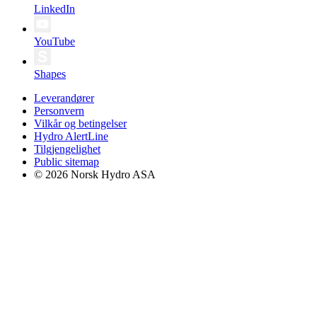
LinkedIn
YouTube
Shapes
Leverandører
Personvern
Vilkår og betingelser
Hydro AlertLine
Tilgjengelighet
Public sitemap
© 2026 Norsk Hydro ASA