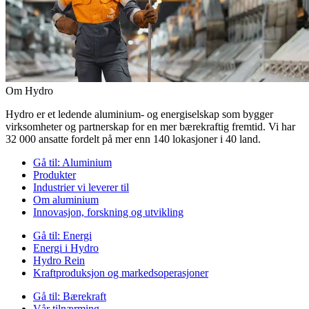
Om Hydro
Hydro er et ledende aluminium- og energiselskap som bygger
virksomheter og partnerskap for en mer bærekraftig fremtid. Vi har
32 000 ansatte fordelt på mer enn 140 lokasjoner i 40 land.
Gå til:
Aluminium
Produkter
Industrier vi leverer til
Om aluminium
Innovasjon, forskning og utvikling
Gå til:
Energi
Energi i Hydro
Hydro Rein
Kraftproduksjon og markedsoperasjoner
Gå til:
Bærekraft
Vår tilnærming