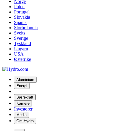
Norge
Polen
Portugal
Slovakia
Spania
Storbritannia
Sveits
Sverige
Tyskland
Ungarn
USA
Østerrike
Aluminium
Energi
Bærekraft
Karriere
Investorer
Media
Om Hydro