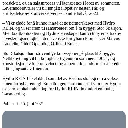
prosjektet, og en salgsprosess vil igangsettes i løpet av sommeren.
Leverandøravtaler vil bli inngått i løpet av høsten i år, og
idriftsettelse av kraftverket ventes i andre halvår 2023.
– Vi er glade for å kunne inngå dette partnerskapet med Hydro
REIN, og vi ser frem til samarbeidet om å få bygget Stor-Skälsjön.
Med kraftkontrakten og Hydros eierskapet kan vi tilby en attraktiv
investeringsmulighet i den svenske fornybarsektoren, sier Marcus
Landelin, Chief Operating Officer i Eolus.
Stor-Skälsjön har nødvendige konsesjoner på plass til å bygge.
Nettilknytning vil bli komplettert gjennom sommeren 2021, og
konstruksjon av interne veinett og annen infrastruktur har allerede
blitt igangsatt av Enercon.
Hydro REIN ble etablert som del av Hydros strategi om å vokse
innen fornybar energi. Som tidligere kommunisert vurderer Hydro
ekstern kapitalinnhenting for Hydro REIN, inkludert en mulig
børsnotering.
Publisert: 25. juni 2021