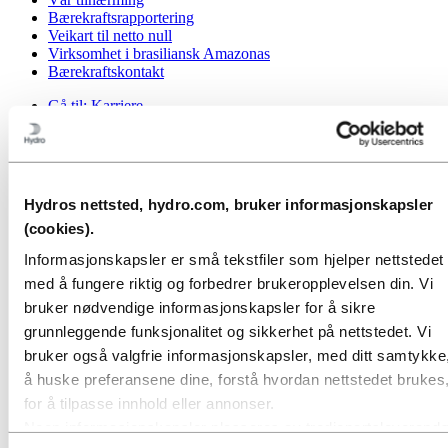
Bærekraftsrapportering
Veikart til netto null
Virksomhet i brasiliansk Amazonas
Bærekraftskontakt
Gå til:
Karriere
Jobbmuligheter
Studenter og nyutdannede
Livet i Hydro
Karriereområder
Møt våre medarbeidere
Hydros nettsted, hydro.com, bruker informasjonskapsler
Rekrutteringsprosessen
(cookies).
Kontakt og vanlige spørsmål
Informasjonskapsler er små tekstfiler som hjelper nettstedet
Gå til:
Investorer
med å fungere riktig og forbedrer brukeropplevelsen din. Vi
Informasjon for aksjonærer
Investorkontakt
bruker nødvendige informasjonskapsler for å sikre
grunnleggende funksjonalitet og sikkerhet på nettstedet. Vi
Gå til:
Media
Mediekontakt
bruker også valgfrie informasjonskapsler, med ditt samtykke,
Nyheter
å huske preferansene dine, forstå hvordan nettstedet brukes
Kort om Hydro
for å tilpasse innhold eller annonser.
Temasider
Bilder og video
Noen informasjonskapsler plasseres av tredjepartsleverandø