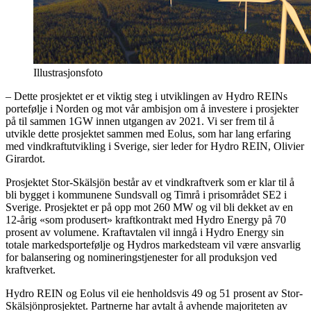
Illustrasjonsfoto
– Dette prosjektet er et viktig steg i utviklingen av Hydro REINs
portefølje i Norden og mot vår ambisjon om å investere i prosjekter
på til sammen 1GW innen utgangen av 2021. Vi ser frem til å
utvikle dette prosjektet sammen med Eolus, som har lang erfaring
med vindkraftutvikling i Sverige, sier leder for Hydro REIN, Olivier
Girardot.
Prosjektet Stor-Skälsjön består av et vindkraftverk som er klar til å
bli bygget i kommunene Sundsvall og Timrå i prisområdet SE2 i
Sverige. Prosjektet er på opp mot 260 MW og vil bli dekket av en
12-årig «som produsert» kraftkontrakt med Hydro Energy på 70
prosent av volumene. Kraftavtalen vil inngå i Hydro Energy sin
totale markedsportefølje og Hydros markedsteam vil være ansvarlig
for balansering og nomineringstjenester for all produksjon ved
kraftverket.
Hydro REIN og Eolus vil eie henholdsvis 49 og 51 prosent av Stor-
Skälsjönprosjektet. Partnerne har avtalt å avhende majoriteten av