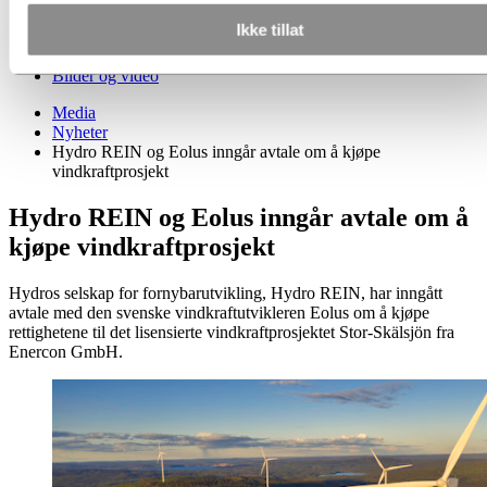
Nyhetsabonnement
Ikke tillat
Kort om Hydro
Temasider
Bilder og video
Media
Nyheter
Hydro REIN og Eolus inngår avtale om å kjøpe
vindkraftprosjekt
Hydro REIN og Eolus inngår avtale om å
kjøpe vindkraftprosjekt
Hydros selskap for fornybarutvikling, Hydro REIN, har inngått
avtale med den svenske vindkraftutvikleren Eolus om å kjøpe
rettighetene til det lisensierte vindkraftprosjektet Stor-Skälsjön fra
Enercon GmbH.