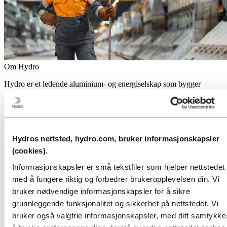
Om Hydro
Hydro er et ledende aluminium- og energiselskap som bygger
virksomheter og partnerskap for en mer bærekraftig fremtid. Vi har
32 000 ansatte fordelt på mer enn 140 lokasjoner i 40 land.
Gå til:
Aluminium
Produkter
Industrier vi leverer til
Hydros nettsted, hydro.com, bruker informasjonskapsler
Om aluminium
(cookies).
Innovasjon, forskning og utvikling
Informasjonskapsler er små tekstfiler som hjelper nettstedet
Gå til:
Energi
med å fungere riktig og forbedrer brukeropplevelsen din. Vi
Energi i Hydro
bruker nødvendige informasjonskapsler for å sikre
Hydro Rein
Kraftproduksjon og markedsoperasjoner
grunnleggende funksjonalitet og sikkerhet på nettstedet. Vi
bruker også valgfrie informasjonskapsler, med ditt samtykke,
Gå til:
Bærekraft
Vår tilnærming