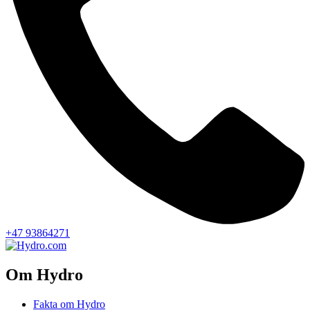
+47 93864271
Om Hydro
Fakta om Hydro