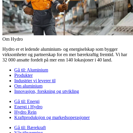
Om Hydro
Hydro er et ledende aluminium- og energiselskap som bygger
virksomheter og partnerskap for en mer bærekraftig fremtid. Vi har
32 000 ansatte fordelt på mer enn 140 lokasjoner i 40 land.
Gå til:
Aluminium
Produkter
Industrier vi leverer til
Om aluminium
Innovasjon, forskning og utvikling
Gå til:
Energi
Energi i Hydro
Hydro Rein
Kraftproduksjon og markedsoperasjoner
Gå til:
Bærekraft
Vår tilnærming