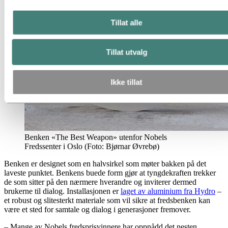
Tillat alle
Tillat utvalg
Ikke tillat
Benken «The Best Weapon» utenfor Nobels
Fredssenter i Oslo (Foto: Bjørnar Øvrebø)
Benken er designet som en halvsirkel som møter bakken på det
laveste punktet. Benkens buede form gjør at tyngdekraften trekker
de som sitter på den nærmere hverandre og inviterer dermed
brukerne til dialog. Installasjonen er
laget av aluminium fra Hydro
–
et robust og slitesterkt materiale som vil sikre at fredsbenken kan
være et sted for samtale og dialog i generasjoner fremover.
– Mange av Nobels fredsprisvinnere har oppnådd det nesten