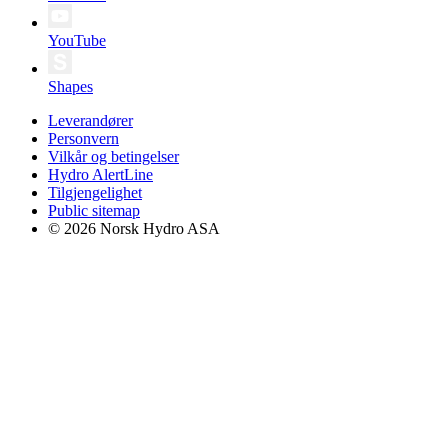
YouTube
Shapes
Leverandører
Personvern
Vilkår og betingelser
Hydro AlertLine
Tilgjengelighet
Public sitemap
© 2026 Norsk Hydro ASA