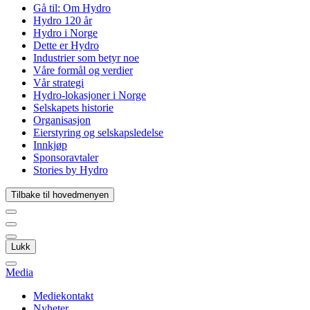
Gå til:
Om Hydro
Hydro 120 år
Hydro i Norge
Dette er Hydro
Industrier som betyr noe
Våre formål og verdier
Vår strategi
Hydro-lokasjoner i Norge
Selskapets historie
Organisasjon
Eierstyring og selskapsledelse
Innkjøp
Sponsoravtaler
Stories by Hydro
Tilbake til hovedmenyen
Lukk
Media
Mediekontakt
Nyheter