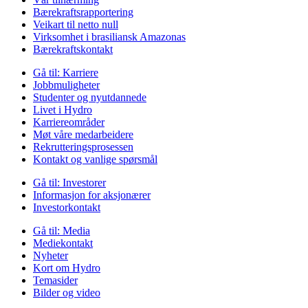
Bærekraftsrapportering
Veikart til netto null
Virksomhet i brasiliansk Amazonas
Bærekraftskontakt
Gå til:
Karriere
Jobbmuligheter
Studenter og nyutdannede
Livet i Hydro
Karriereområder
Møt våre medarbeidere
Rekrutteringsprosessen
Kontakt og vanlige spørsmål
Gå til:
Investorer
Informasjon for aksjonærer
Investorkontakt
Gå til:
Media
Mediekontakt
Nyheter
Kort om Hydro
Temasider
Bilder og video