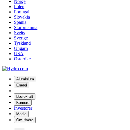
Norge
Polen
Portugal
Slovakia
Spania
Storbritannia
Sveits
Sverige
Tyskland
Ungarn
USA
Østerrike
Aluminium
Energi
Bærekraft
Karriere
Investorer
Media
Om Hydro