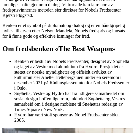
umulige – ofte gjennom dialog. Vi tror alle kan lære noe av
fredsprisvinnernes metoder, sier direktør for Nobels Fredssenter
Kjersti Fløgstad.
Benken er et symbol på diplomati og dialog og er en håndgripelig
hyllest til arven etter Nelson Mandela, Nobels fredspris og innsats
for å finne gode og effektive løsninger for fred.
Om fredsbenken «The Best Weapon»
Benken er bestilt av Nobels Fredssenter, designet av Snøhetta
og laget av Vestre med aluminium fra Hydro. Prosjektet er
støttet av norske myndigheter og offisielt avduket av
kulturminister Anette Trettebergstuen under en seremoni i
desember 2021 på Rådhusplassen utenfor Nobels Fredssenter
i Oslo.
Snøhetta, Vestre og Hydro har fra tidligere samarbeidet om
sosial design i offentlige rom, inkludert Snøhetta og Vestres
samarbeid om å designe møblene til Snøhettas redesign av
Times Square i New York.
Hydro har vært stolt sponsor av Nobel Fredssenter siden
2005.