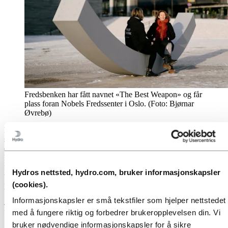
Fredsbenken har fått navnet «The Best Weapon» og får
plass foran Nobels Fredssenter i Oslo. (Foto: Bjørnar
Øvrebø)
Med en oppgave om å lage et «verktøy for dialog» har Hydro gått
sammen med designer Snøhetta og møbelprodusent Vestre for å lage
en installasjon i aluminium for Nobels Fredssenter i Oslo.
Fredsbenken heter «The Best Weapon» etter tidligere
fredsprisvinner Nelson Mandelas berømte sitat: «The best weapon is
Hydros nettsted, hydro.com, bruker informasjonskapsler
to sit down and talk». Navnet er gravert inn i aluminiumsoverflaten
(cookies).
på benken.
Informasjonskapsler er små tekstfiler som hjelper nettstedet
Journalistene Maria Ressa and Dmitry Muratov mottar årets
fredspris under en seremoni Oslo rådhus 10. desember 2021.
med å fungere riktig og forbedrer brukeropplevelsen din. Vi
bruker nødvendige informasjonskapsler for å sikre