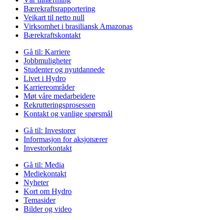
Bærekraftsrapportering
Veikart til netto null
Virksomhet i brasiliansk Amazonas
Bærekraftskontakt
Gå til:
Karriere
Jobbmuligheter
Studenter og nyutdannede
Livet i Hydro
Karriereområder
Møt våre medarbeidere
Rekrutteringsprosessen
Kontakt og vanlige spørsmål
Gå til:
Investorer
Informasjon for aksjonærer
Investorkontakt
Gå til:
Media
Mediekontakt
Nyheter
Kort om Hydro
Temasider
Bilder og video