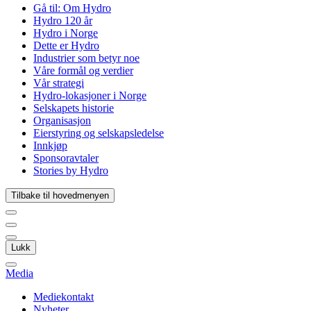
Gå til:
Om Hydro
Hydro 120 år
Hydro i Norge
Dette er Hydro
Industrier som betyr noe
Våre formål og verdier
Vår strategi
Hydro-lokasjoner i Norge
Selskapets historie
Organisasjon
Eierstyring og selskapsledelse
Innkjøp
Sponsoravtaler
Stories by Hydro
Tilbake til hovedmenyen
Lukk
Media
Mediekontakt
Nyheter