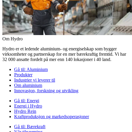
Om Hydro
Hydro er et ledende aluminium- og energiselskap som bygger
virksomheter og partnerskap for en mer bærekraftig fremtid. Vi har
32 000 ansatte fordelt på mer enn 140 lokasjoner i 40 land.
Gå til:
Aluminium
Produkter
Industrier vi leverer til
Om aluminium
Innovasjon, forskning og utvikling
Gå til:
Energi
Energi i Hydro
Hydro Rein
Kraftproduksjon og markedsoperasjoner
Gå til:
Bærekraft
Vår tilnærming