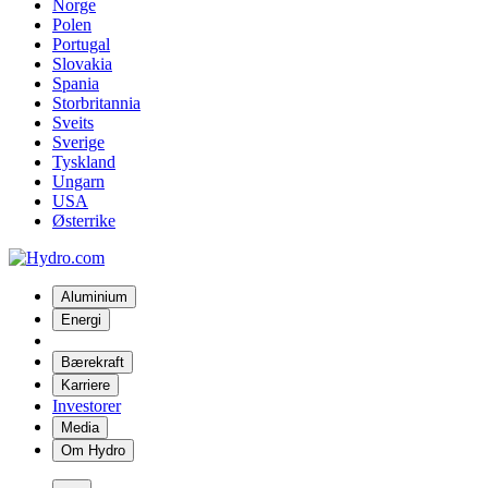
Norge
Polen
Portugal
Slovakia
Spania
Storbritannia
Sveits
Sverige
Tyskland
Ungarn
USA
Østerrike
Aluminium
Energi
Bærekraft
Karriere
Investorer
Media
Om Hydro