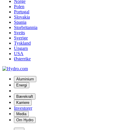
Norge
Polen
Portugal
Slovakia
Spania
Storbritannia
Sveits
Sverige
Tyskland
Ungarn
USA
Østerrike
Aluminium
Energi
Bærekraft
Karriere
Investorer
Media
Om Hydro