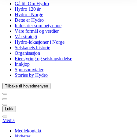
Gå til:
Om Hydro
Hydro 120 år
Hydro i Norge
Dette er Hydro
Industrier som betyr noe
Våre formål og verdier
Vår strategi
Hydro-lokasjoner i Norge
Selskapets historie
Organisasjon
Eierstyring og selskapsledelse
Innkjøp
Sponsoravtaler
Stories by Hydro
Tilbake til hovedmenyen
Lukk
Media
Mediekontakt
Nyheter