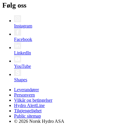
Følg oss
Instagram
Facebook
LinkedIn
YouTube
Shapes
Leverandører
Personvern
Vilkår og betingelser
Hydro AlertLine
Tilgjengelighet
Public sitemap
© 2026 Norsk Hydro ASA