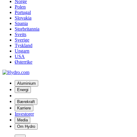
Norge
Polen
Portugal
Slovakia
Spania
Storbritannia
Sveits
Sverige
Tyskland
Ungarn
USA
Østerrike
Aluminium
Energi
Bærekraft
Karriere
Investorer
Media
Om Hydro