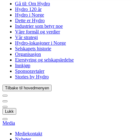
Gå til:
Om Hydro
Hydro 120 år
Hydro i Norge
Dette er Hydro
Industrier som betyr noe
Våre formål og verdier
Vår strategi
Hydro-lokasjoner i Norge
Selskapets historie
Organisasjon
Eierstyring og selskapsledelse
Innkjøp
Sponsoravtaler
Stories by Hydro
Tilbake til hovedmenyen
Lukk
Media
Mediekontakt
Nyheter