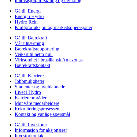
Innovasjon, forskning og utvikling
Gå til:
Energi
Energi i Hydro
Hydro Rein
Kraftproduksjon og markedsoperasjoner
Gå til:
Bærekraft
Vår tilnærming
Bærekraftsrapportering
Veikart til netto null
Virksomhet i brasiliansk Amazonas
Bærekraftskontakt
Gå til:
Karriere
Jobbmuligheter
Studenter og nyutdannede
Livet i Hydro
Karriereområder
Møt våre medarbeidere
Rekrutteringsprosessen
Kontakt og vanlige spørsmål
Gå til:
Investorer
Informasjon for aksjonærer
Investorkontakt