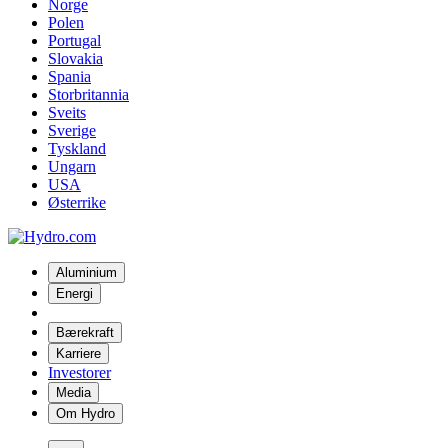
Norge
Polen
Portugal
Slovakia
Spania
Storbritannia
Sveits
Sverige
Tyskland
Ungarn
USA
Østerrike
Aluminium
Energi
Bærekraft
Karriere
Investorer
Media
Om Hydro