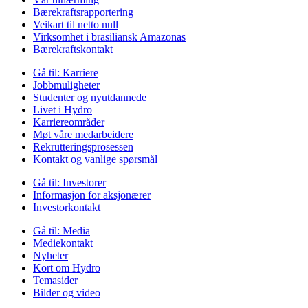
Bærekraftsrapportering
Veikart til netto null
Virksomhet i brasiliansk Amazonas
Bærekraftskontakt
Gå til:
Karriere
Jobbmuligheter
Studenter og nyutdannede
Livet i Hydro
Karriereområder
Møt våre medarbeidere
Rekrutteringsprosessen
Kontakt og vanlige spørsmål
Gå til:
Investorer
Informasjon for aksjonærer
Investorkontakt
Gå til:
Media
Mediekontakt
Nyheter
Kort om Hydro
Temasider
Bilder og video