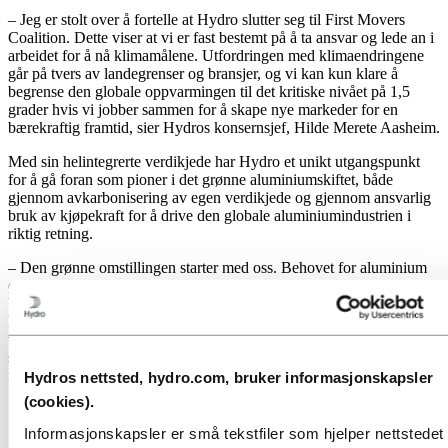
– Jeg er stolt over å fortelle at Hydro slutter seg til First Movers
Coalition. Dette viser at vi er fast bestemt på å ta ansvar og lede an i
arbeidet for å nå klimamålene. Utfordringen med klimaendringene
går på tvers av landegrenser og bransjer, og vi kan kun klare å
begrense den globale oppvarmingen til det kritiske nivået på 1,5
grader hvis vi jobber sammen for å skape nye markeder for en
bærekraftig framtid, sier Hydros konsernsjef, Hilde Merete Aasheim.
Med sin helintegrerte verdikjede har Hydro et unikt utgangspunkt
for å gå foran som pioner i det grønne aluminiumskiftet, både
gjennom avkarbonisering av egen verdikjede og gjennom ansvarlig
bruk av kjøpekraft for å drive den globale aluminiumindustrien i
riktig retning.
– Den grønne omstillingen starter med oss. Behovet for aluminium
øker raskt, og som et svært viktig materiale i det grønne skiftet vil
behovet for karbonnøytrale løsninger øke enda raskere. Hvis vi skal
ha utslippsfri aluminiumproduksjon gjennom hele verdikjeden, må
vi gjøre store endringer i måten vi fremstiller aluminium på, og
samtidig etterspørre mer innovativ teknologi for å gjøre nullutslipp
mulig. For å få til dette må industrien stå samlet, sier Aasheim.
Hydros nettsted, hydro.com, bruker informasjonskapsler
(cookies).
Informasjonskapsler er små tekstfiler som hjelper nettstedet