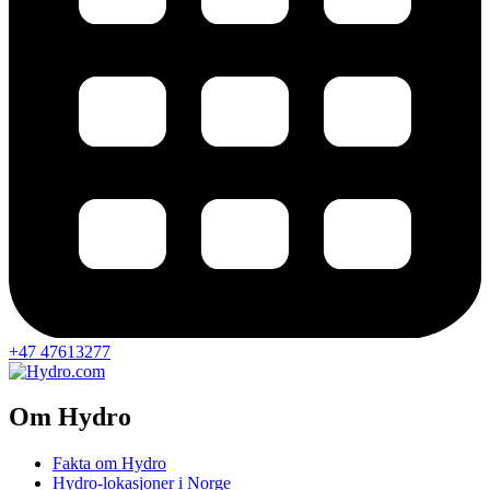
+47 47613277
Om Hydro
Fakta om Hydro
Hydro-lokasjoner i Norge