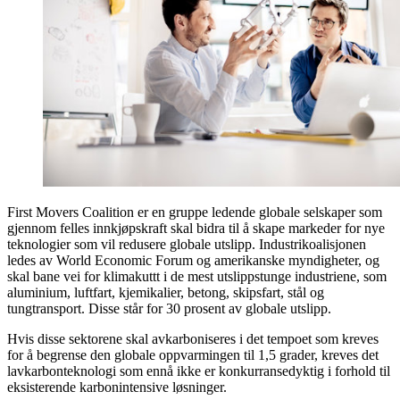
First Movers Coalition er en gruppe ledende globale selskaper som
gjennom felles innkjøpskraft skal bidra til å skape markeder for nye
teknologier som vil redusere globale utslipp. Industrikoalisjonen
ledes av World Economic Forum og amerikanske myndigheter, og
skal bane vei for klimakuttt i de mest utslippstunge industriene, som
aluminium, luftfart, kjemikalier, betong, skipsfart, stål og
tungtransport. Disse står for 30 prosent av globale utslipp.
Hvis disse sektorene skal avkarboniseres i det tempoet som kreves
for å begrense den globale oppvarmingen til 1,5 grader, kreves det
lavkarbonteknologi som ennå ikke er konkurransedyktig i forhold til
eksisterende karbonintensive løsninger.