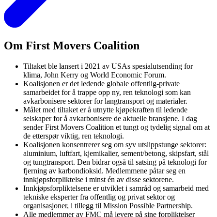
Om First Movers Coalition
Tiltaket ble lansert i 2021 av USAs spesialutsending for
klima, John Kerry og World Economic Forum.
Koalisjonen er det ledende globale offentlig-private
samarbeidet for å trappe opp ny, ren teknologi som kan
avkarbonisere sektorer for langtransport og materialer.
Målet med tiltaket er å utnytte kjøpekraften til ledende
selskaper for å avkarbonisere de aktuelle bransjene. I dag
sender First Movers Coalition et tungt og tydelig signal om at
de etterspør viktig, ren teknologi.
Koalisjonen konsentrerer seg om syv utslippstunge sektorer:
aluminium, luftfart, kjemikalier, sement/betong, skipsfart, stål
og tungtransport. Den bidrar også til satsing på teknologi for
fjerning av karbondioksid. Medlemmene påtar seg en
innkjøpsforpliktelse i minst én av disse sektorene.
Innkjøpsforpliktelsene er utviklet i samråd og samarbeid med
tekniske eksperter fra offentlig og privat sektor og
organisasjoner, i tillegg til Mission Possible Partnership.
Alle medlemmer av FMC må levere på sine forpliktelser