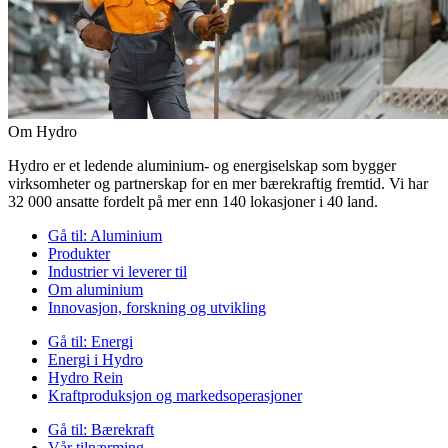
Om Hydro
Hydro er et ledende aluminium- og energiselskap som bygger
virksomheter og partnerskap for en mer bærekraftig fremtid. Vi har
32 000 ansatte fordelt på mer enn 140 lokasjoner i 40 land.
Gå til:
Aluminium
Produkter
Industrier vi leverer til
Om aluminium
Innovasjon, forskning og utvikling
Gå til:
Energi
Energi i Hydro
Hydro Rein
Kraftproduksjon og markedsoperasjoner
Gå til:
Bærekraft
Vår tilnærming