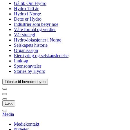
Gå til:
Om Hydro
Hydro 120 år
Hydro i Norge
Dette er Hydro
Industrier som betyr noe
Våre formål og verdier
Vår strategi
Hydro-lokasjoner i Norge
Selskapets historie
Organisasjon
Eierstyring og selskapsledelse
Innkjøp
Sponsoravtaler
Stories by Hydro
Tilbake til hovedmenyen
Lukk
Media
Mediekontakt
Nyheter