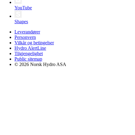
YouTube
Shapes
Leverandører
Personvern
Vilkår og betingelser
Hydro AlertLine
Tilgjengelighet
Public sitemap
© 2026 Norsk Hydro ASA