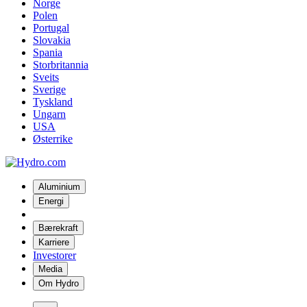
Norge
Polen
Portugal
Slovakia
Spania
Storbritannia
Sveits
Sverige
Tyskland
Ungarn
USA
Østerrike
Aluminium
Energi
Bærekraft
Karriere
Investorer
Media
Om Hydro